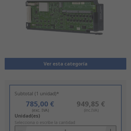
Ver esta categoría
Subtotal (1 unidad)*
785,00 €
949,85 €
(exc. IVA)
(inc.IVA)
Add
Unidad(es)
to
Selecciona o escribe la cantidad
Basket