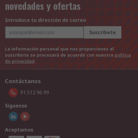
novedades y ofertas
Introduce tu dirección de correo
Suscríbete
La información personal que nos proporciones al
suscribirte se procesará de acuerdo con nuestra
política
de privacidad
.
Contáctanos
91 512 96 99
Síguenos
Aceptamos