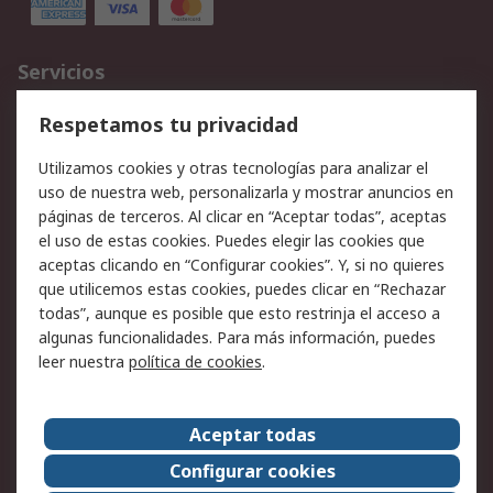
Servicios
Cómo realizar pedidos
Devoluciones
Respetamos tu privacidad
Facturación y pago
Formas de entrega
Utilizamos cookies y otras tecnologías para analizar el
Ofertas
Soporte técnico
uso de nuestra web, personalizarla y mostrar anuncios en
páginas de terceros. Al clicar en “Aceptar todas”, aceptas
Legal
el uso de estas cookies. Puedes elegir las cookies que
aceptas clicando en “Configurar cookies”. Y, si no quieres
Aviso legal
Política de privacidad -
que utilicemos estas cookies, puedes clicar en “Rechazar
Actualizada
todas”, aunque es posible que esto restrinja el acceso a
Política sobre cookies
Seguridad de emails
algunas funcionalidades. Para más información, puedes
Certificaciones de
Condiciones de venta
leer nuestra
política de cookies
.
empresa
Aceptar todas
Acerca de RS
Configurar cookies
Acerca de RS
RS Group