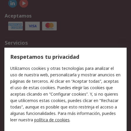
Aceptamos
Servicios
Cómo realizar pedidos
Devoluciones
Respetamos tu privacidad
Facturación y pago
Formas de entrega
Utilizamos cookies y otras tecnologías para analizar el
Ofertas
Soporte técnico
uso de nuestra web, personalizarla y mostrar anuncios en
páginas de terceros. Al clicar en “Aceptar todas”, aceptas
Legal
el uso de estas cookies. Puedes elegir las cookies que
aceptas clicando en “Configurar cookies”. Y, si no quieres
Aviso legal
Política de privacidad -
que utilicemos estas cookies, puedes clicar en “Rechazar
Actualizada
todas”, aunque es posible que esto restrinja el acceso a
Política sobre cookies
Seguridad de emails
algunas funcionalidades. Para más información, puedes
Certificaciones de
Condiciones de venta
leer nuestra
política de cookies
.
empresa