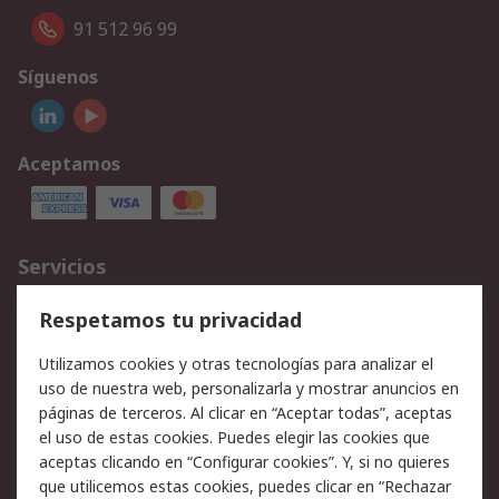
91 512 96 99
Síguenos
Aceptamos
Servicios
Cómo realizar pedidos
Devoluciones
Respetamos tu privacidad
Facturación y pago
Formas de entrega
Utilizamos cookies y otras tecnologías para analizar el
Ofertas
Soporte técnico
uso de nuestra web, personalizarla y mostrar anuncios en
páginas de terceros. Al clicar en “Aceptar todas”, aceptas
Legal
el uso de estas cookies. Puedes elegir las cookies que
aceptas clicando en “Configurar cookies”. Y, si no quieres
Aviso legal
Política de privacidad -
que utilicemos estas cookies, puedes clicar en “Rechazar
Actualizada