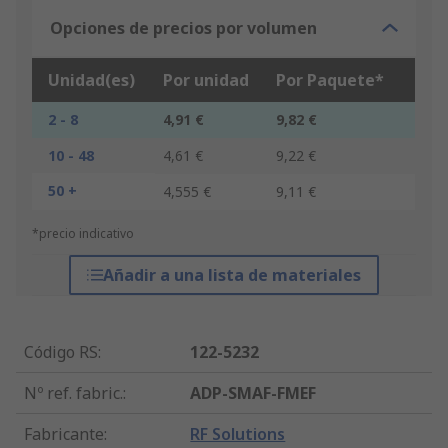
Opciones de precios por volumen
Unidad(es)
Por unidad
Por Paquete*
2 - 8
4,91 €
9,82 €
10 - 48
4,61 €
9,22 €
50 +
4,555 €
9,11 €
*precio indicativo
Añadir a una lista de materiales
Código RS
:
122-5232
Nº ref. fabric.
:
ADP-SMAF-FMEF
Fabricante
:
RF Solutions