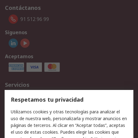
Contáctanos
91 512 96 99
Síguenos
Aceptamos
Servicios
Cómo realizar pedidos
Devoluciones
Respetamos tu privacidad
Facturación y pago
Formas de entrega
Utilizamos cookies y otras tecnologías para analizar el
Ofertas
Soporte técnico
uso de nuestra web, personalizarla y mostrar anuncios en
páginas de terceros. Al clicar en “Aceptar todas”, aceptas
Legal
el uso de estas cookies. Puedes elegir las cookies que