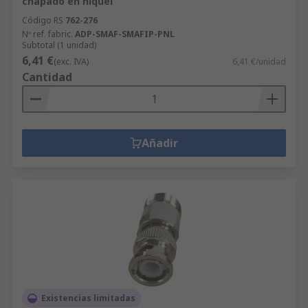
chapado en níquel
Código RS
762-276
Nº ref. fabric.
ADP-SMAF-SMAFIP-PNL
Subtotal (1 unidad)
6,41 €
(exc. IVA)
6,41 €/unidad
Cantidad
Añadir
Existencias limitadas