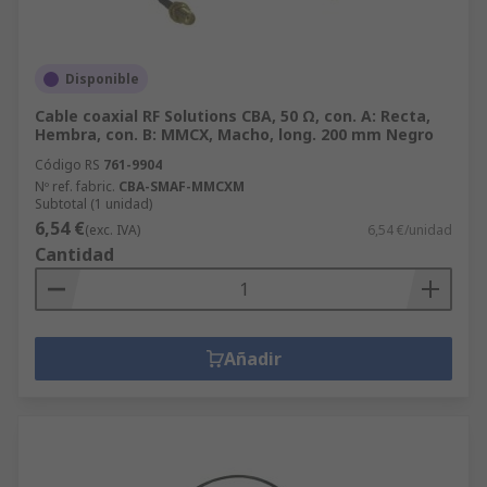
Disponible
Cable coaxial RF Solutions CBA, 50 Ω, con. A: Recta,
Hembra, con. B: MMCX, Macho, long. 200 mm Negro
Código RS
761-9904
Nº ref. fabric.
CBA-SMAF-MMCXM
Subtotal (1 unidad)
6,54 €
(exc. IVA)
6,54 €/unidad
Cantidad
Añadir