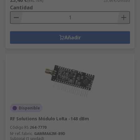
23,46 €
(exc. IVA)
23,46 €/unidad
Cantidad
Añadir
Disponible
RF Solutions Módulo LoRa -148 dBm
Código RS
264-7770
Nº ref. fabric.
GAMMA62M-89D
Subtotal (1 unidad)