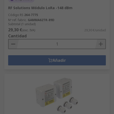
RF Solutions Módulo LoRa -148 dBm
Código RS
264-7775
Nº ref. fabric.
GAMMA62TR-89D
Subtotal (1 unidad)
29,30 €
(exc. IVA)
29,30 €/unidad
Cantidad
Añadir