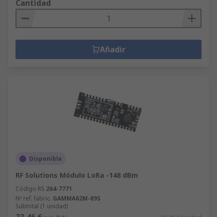
Cantidad
Añadir
Disponible
RF Solutions Módulo LoRa -148 dBm
Código RS
264-7771
Nº ref. fabric.
GAMMA62M-89S
Subtotal (1 unidad)