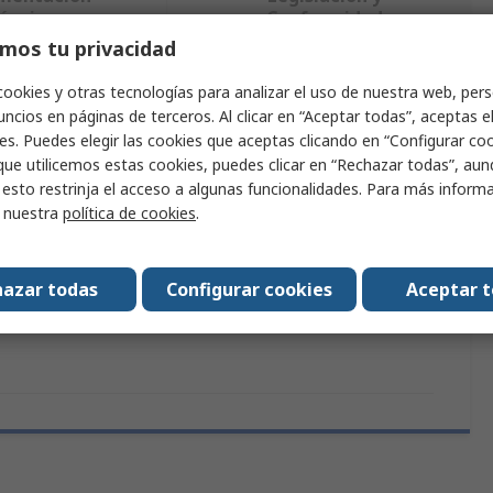
écnica
Conformidad
mos tu privacidad
cookies y otras tecnologías para analizar el uso de nuestra web, pers
ndo uno o varios atributos.
ncios en páginas de terceros. Al clicar en “Aceptar todas”, aceptas e
es. Puedes elegir las cookies que aceptas clicando en “Configurar cook
uto
Valor
que utilicemos estas cookies, puedes clicar en “Rechazar todas”, au
 esto restrinja el acceso a algunas funcionalidades. Para más inform
RND
r nuestra
política de cookies
.
e producto
Arandelas
azar todas
Configurar cookies
Aceptar 
caciones y estándares
No