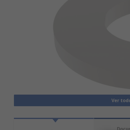
Ver tod
Docu