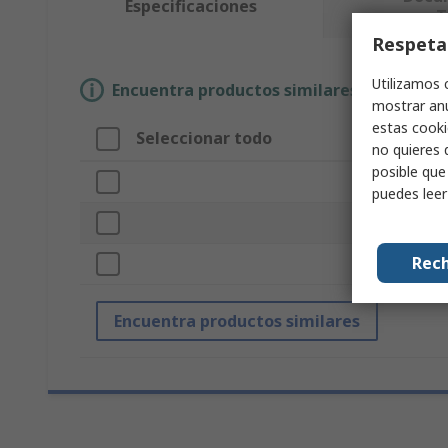
Especificaciones
T
Respeta
Utilizamos 
Encuentra productos similares selecciona
mostrar anu
estas cooki
Seleccionar todo
Atrib
no quieres 
posible que
Marca
puedes lee
Tipo d
Rech
Certifi
Encuentra productos similares