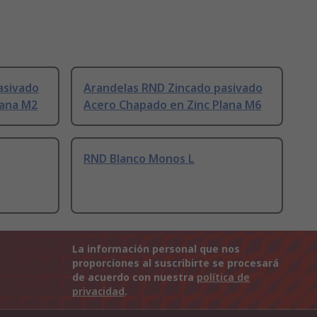
asivado
Arandelas RND Zincado pasivado
lana M2
Acero Chapado en Zinc Plana M6
RND Blanco Monos L
La información personal que nos
proporciones al suscribirte se procesará
de acuerdo con nuestra
política de
privacidad
.