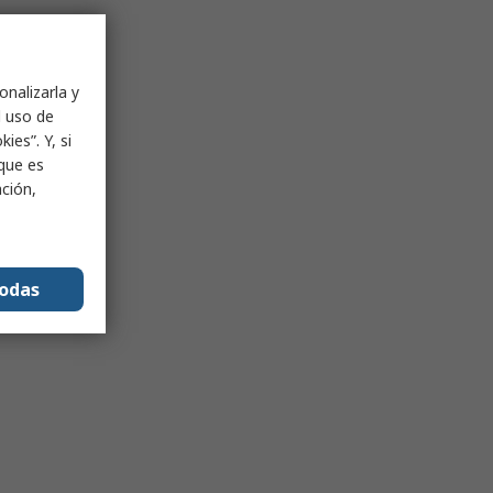
onalizarla y
l uso de
ies”. Y, si
nque es
ación,
todas