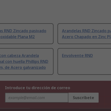
as RND Zincado pasivado
Arandelas RND Zincado p
oxidable Plana M2
Acero Chapado en Zinc P
 con cabeza Arandela
Envolvente RND
l con huella Phillips RND
m, de Acero galvanizado
Introduce tu dirección de correo
Suscríbete