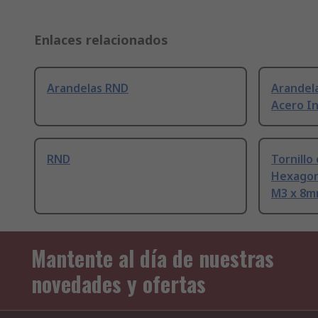
Enlaces relacionados
Arandelas RND
Arandel
Acero In
RND
Tornillo
Hexagona
M3 x 8m
Mantente al día de nuestras
novedades y ofertas