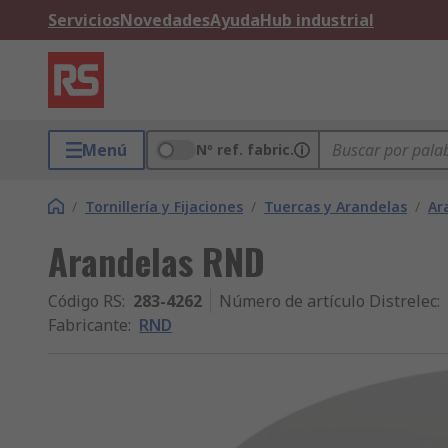
Servicios
Novedades
Ayuda
Hub industrial
Menú
Nº ref. fabric.
/
Tornillería y Fijaciones
/
Tuercas y Arandelas
/
Ar
Arandelas RND
Código RS
:
283-4262
Número de artículo Distrelec
:
Fabricante
:
RND