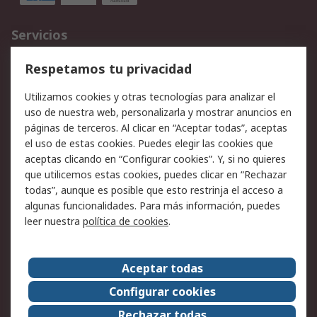
Servicios
Cómo realizar pedidos
Devoluciones
Respetamos tu privacidad
Facturación y pago
Formas de entrega
Utilizamos cookies y otras tecnologías para analizar el
Ofertas
Soporte técnico
uso de nuestra web, personalizarla y mostrar anuncios en
páginas de terceros. Al clicar en “Aceptar todas”, aceptas
Legal
el uso de estas cookies. Puedes elegir las cookies que
aceptas clicando en “Configurar cookies”. Y, si no quieres
Aviso legal
Política de privacidad -
que utilicemos estas cookies, puedes clicar en “Rechazar
Actualizada
todas”, aunque es posible que esto restrinja el acceso a
Política sobre cookies
Seguridad de emails
algunas funcionalidades. Para más información, puedes
Certificaciones de
Condiciones de venta
leer nuestra
política de cookies
.
empresa
Aceptar todas
Acerca de RS
Configurar cookies
Acerca de RS
RS Group
Rechazar todas