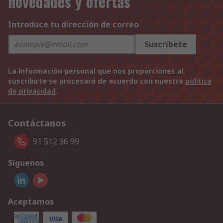
novedades y ofertas
Introduce tu dirección de correo
Suscríbete
La información personal que nos proporciones al
suscribirte se procesará de acuerdo con nuestra
política
de privacidad
.
Contáctanos
91 512 96 99
Síguenos
Aceptamos