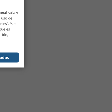
onalizarla y
l uso de
ies”. Y, si
nque es
ación,
todas