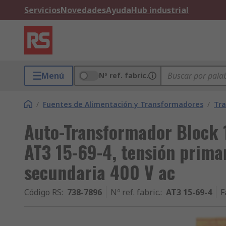
Servicios
Novedades
Ayuda
Hub industrial
Menú
Nº ref. fabric.
/
Fuentes de Alimentación y Transformadores
/
Tr
Auto-Transformador Block 
AT3 15-69-4, tensión primar
secundaria 400 V ac
Código RS
:
738-7896
Nº ref. fabric.
:
AT3 15-69-4
F