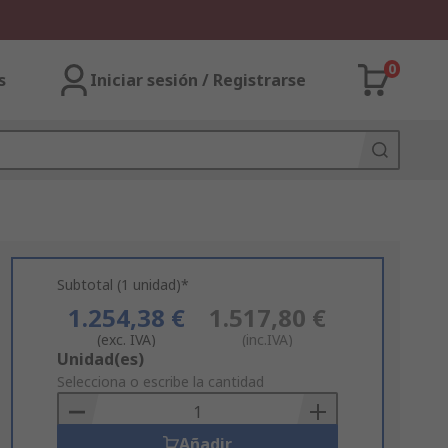
0
s
Iniciar sesión / Registrarse
Subtotal (1 unidad)*
1.254,38 €
1.517,80 €
(exc. IVA)
(inc.IVA)
Add
Unidad(es)
to
Selecciona o escribe la cantidad
Basket
Añadir