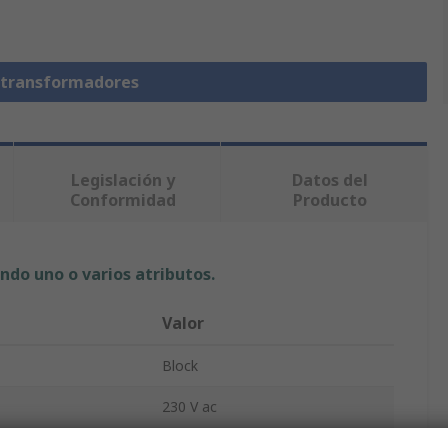
otransformadores
Legislación y
Datos del
Conformidad
Producto
ndo uno o varios atributos.
Valor
Block
230 V ac
Auto-Transformador