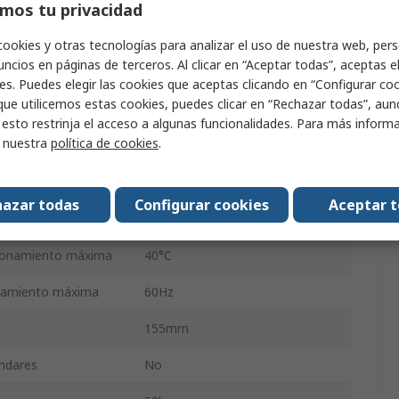
mos tu privacidad
400 V ac
cookies y otras tecnologías para analizar el uso de nuestra web, pers
ncios en páginas de terceros. Al clicar en “Aceptar todas”, aceptas e
Bastidor abierto
es. Puedes elegir las cookies que aceptas clicando en “Configurar cook
que utilicemos estas cookies, puedes clicar en “Rechazar todas”, au
Pared, Chasis, Apoyo en el suelo
 esto restrinja el acceso a algunas funcionalidades. Para más inform
r nuestra
política de cookies
.
Roscado
onamiento mínima
50Hz
azar todas
Configurar cookies
Aceptar 
15kVA
ionamiento máxima
40°C
onamiento máxima
60Hz
155mm
ándares
No