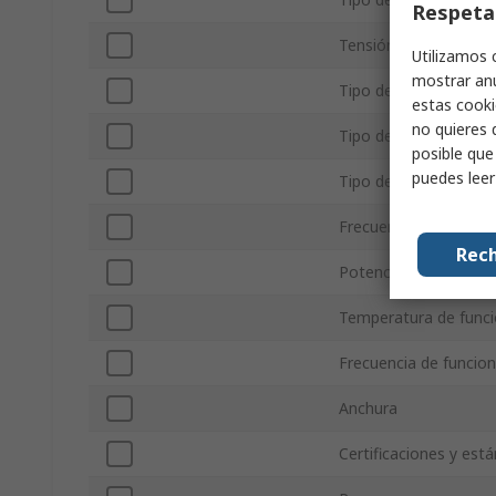
Respeta
Tensión secundaria
Utilizamos 
mostrar anu
Tipo de batería
estas cooki
no quieres 
Tipo de montaje
posible que
puedes lee
Tipo de Terminación
Frecuencia de funci
Rech
Potencia secundaria
Temperatura de func
Frecuencia de funci
Anchura
Certificaciones y est