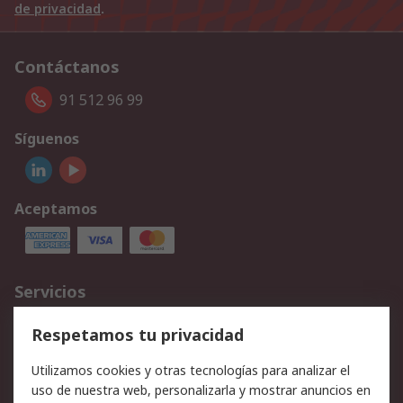
de privacidad
.
Contáctanos
91 512 96 99
Síguenos
Aceptamos
Servicios
Cómo realizar pedidos
Devoluciones
Respetamos tu privacidad
Facturación y pago
Formas de entrega
Utilizamos cookies y otras tecnologías para analizar el
Ofertas
Soporte técnico
uso de nuestra web, personalizarla y mostrar anuncios en