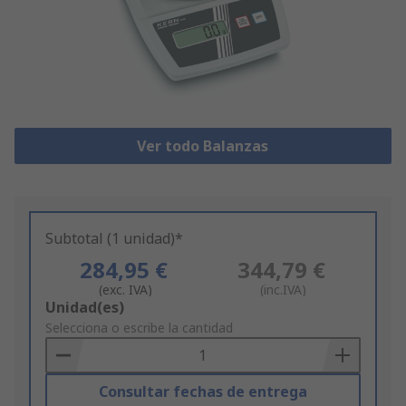
Ver todo Balanzas
Subtotal (1 unidad)*
284,95 €
344,79 €
(exc. IVA)
(inc.IVA)
Add
Unidad(es)
to
Selecciona o escribe la cantidad
Basket
Consultar fechas de entrega