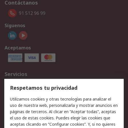
Contáctanos
91 512 96 99
Síguenos
Aceptamos
Servicios
Cómo realizar pedidos
Devoluciones
Respetamos tu privacidad
Facturación y pago
Formas de entrega
Utilizamos cookies y otras tecnologías para analizar el
Ofertas
Soporte técnico
uso de nuestra web, personalizarla y mostrar anuncios en
páginas de terceros. Al clicar en “Aceptar todas”, aceptas
Legal
el uso de estas cookies. Puedes elegir las cookies que
aceptas clicando en “Configurar cookies”. Y, si no quieres
Aviso legal
Política de privacidad -