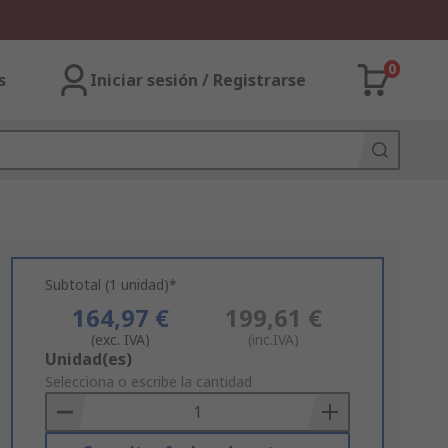
0
s
Iniciar sesión / Registrarse
Subtotal (1 unidad)*
164,97 €
199,61 €
(exc. IVA)
(inc.IVA)
Add
Unidad(es)
to
Selecciona o escribe la cantidad
Basket