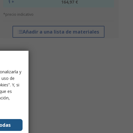
1 +
164,97 €
*precio indicativo
Añadir a una lista de materiales
onalizarla y
l uso de
ies”. Y, si
nque es
ación,
todas