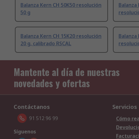
Balanza Kern CH 50K50 resolución
Balanza
50 g
resoluci
Balanza Kern CH 15K20 resolución
Balanza
20 g, calibrado RSCAL
resoluci
Mantente al día de nuestras
novedades y ofertas
Contáctanos
Servicios
91 512 96 99
Cómo rea
Devoluci
Síguenos
Facturac