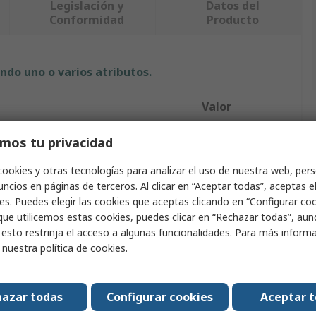
Legislación y
Datos del
Conformidad
Producto
ndo uno o varios atributos.
Valor
Kern
mos tu privacidad
ucto
Balanza
cookies y otras tecnologías para analizar el uso de nuestra web, pers
ncios en páginas de terceros. Al clicar en “Aceptar todas”, aceptas e
 pesaje
50kg
es. Puedes elegir las cookies que aceptas clicando en “Configurar cook
que utilicemos estas cookies, puedes clicar en “Rechazar todas”, au
a
Colgantes
 esto restrinja el acceso a algunas funcionalidades. Para más inform
r nuestra
política de cookies
.
50 g
de Funcionamiento Mínima
5°C
azar todas
Configurar cookies
Aceptar 
de funcionamiento máxima
35°C