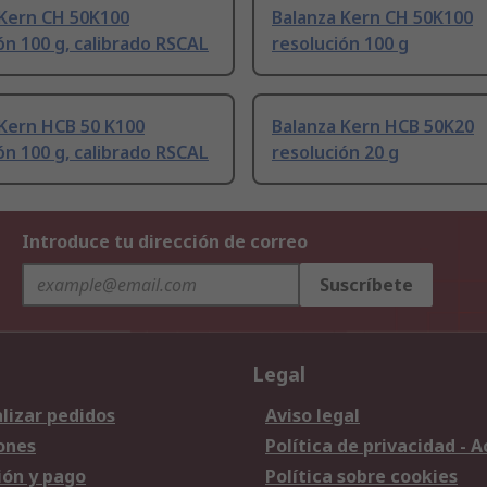
 Kern CH 50K100
Balanza Kern CH 50K100
ón 100 g, calibrado RSCAL
resolución 100 g
 Kern HCB 50 K100
Balanza Kern HCB 50K20
ón 100 g, calibrado RSCAL
resolución 20 g
Introduce tu dirección de correo
Suscríbete
Legal
lizar pedidos
Aviso legal
ones
Política de privacidad - 
ión y pago
Política sobre cookies