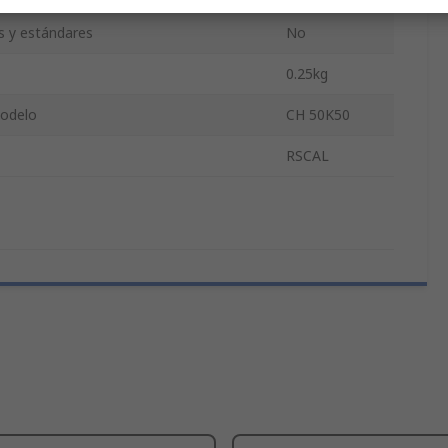
es y estándares
No
0.25kg
odelo
CH 50K50
RSCAL