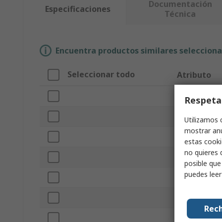
Documentación
Especificaciones
Técnica
Encuentra productos similares selecciona
Seleccionar todo
Atributo
Marca
Respeta
Tipo de prod
Utilizamos 
mostrar anu
Capacidad de
estas cooki
no quieres 
Tipo de escal
posible que
puedes lee
Resolución
Temperatura 
Rech
Temperatura 