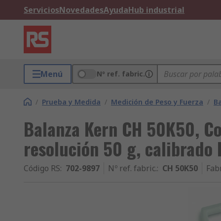
Servicios
Novedades
Ayuda
Hub industrial
Menú
Nº ref. fabric.
/
Prueba y Medida
/
Medición de Peso y Fuerza
/
B
Balanza Kern CH 50K50, Co
resolución 50 g, calibrado
Código RS
:
702-9897
Nº ref. fabric.
:
CH 50K50
Fab