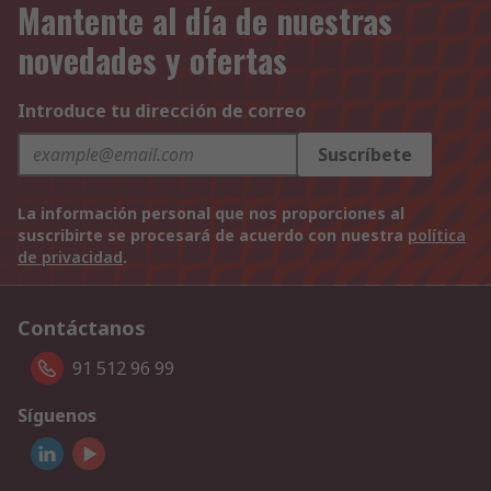
Mantente al día de nuestras
novedades y ofertas
Introduce tu dirección de correo
Suscríbete
La información personal que nos proporciones al
suscribirte se procesará de acuerdo con nuestra
política
de privacidad
.
Contáctanos
91 512 96 99
Síguenos