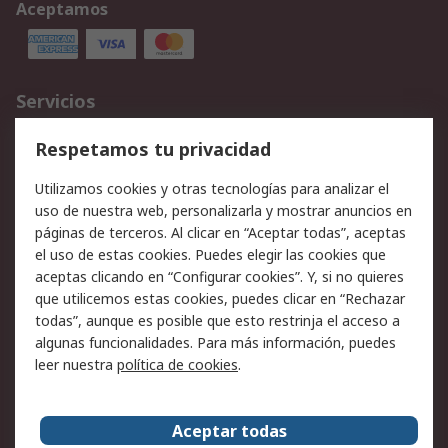
Aceptamos
Servicios
Cómo realizar pedidos
Devoluciones
Respetamos tu privacidad
Facturación y pago
Formas de entrega
Utilizamos cookies y otras tecnologías para analizar el
Ofertas
Soporte técnico
uso de nuestra web, personalizarla y mostrar anuncios en
páginas de terceros. Al clicar en “Aceptar todas”, aceptas
Legal
el uso de estas cookies. Puedes elegir las cookies que
aceptas clicando en “Configurar cookies”. Y, si no quieres
Aviso legal
Política de privacidad -
que utilicemos estas cookies, puedes clicar en “Rechazar
Actualizada
todas”, aunque es posible que esto restrinja el acceso a
Política sobre cookies
Seguridad de emails
algunas funcionalidades. Para más información, puedes
Certificaciones de
Condiciones de venta
leer nuestra
política de cookies
.
empresa
Aceptar todas
Acerca de RS