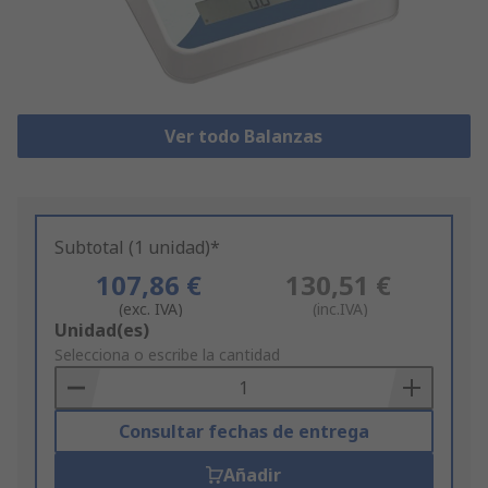
Ver todo Balanzas
Subtotal (1 unidad)*
107,86 €
130,51 €
(exc. IVA)
(inc.IVA)
Add
Unidad(es)
to
Selecciona o escribe la cantidad
Basket
Consultar fechas de entrega
Añadir