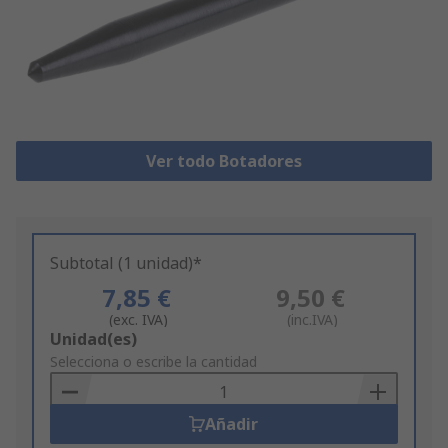
Ver todo Botadores
Subtotal (1 unidad)*
7,85 €
9,50 €
(exc. IVA)
(inc.IVA)
Add
Unidad(es)
to
Selecciona o escribe la cantidad
Basket
Añadir