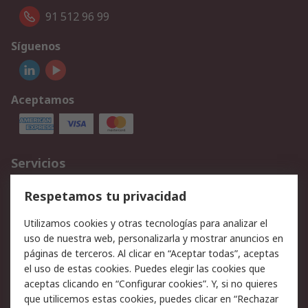
91 512 96 99
Síguenos
Aceptamos
Servicios
Cómo realizar pedidos
Devoluciones
Respetamos tu privacidad
Facturación y pago
Formas de entrega
Utilizamos cookies y otras tecnologías para analizar el
Ofertas
Soporte técnico
uso de nuestra web, personalizarla y mostrar anuncios en
páginas de terceros. Al clicar en “Aceptar todas”, aceptas
Legal
el uso de estas cookies. Puedes elegir las cookies que
aceptas clicando en “Configurar cookies”. Y, si no quieres
Aviso legal
Política de privacidad -
que utilicemos estas cookies, puedes clicar en “Rechazar
Actualizada