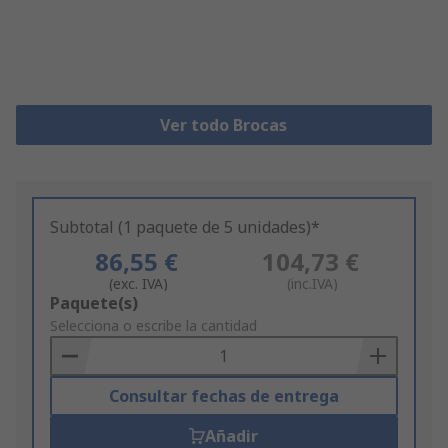
Ver todo Brocas
Subtotal (1 paquete de 5 unidades)*
86,55 €
104,73 €
(exc. IVA)
(inc.IVA)
Add
Paquete(s)
to
Selecciona o escribe la cantidad
Basket
Consultar fechas de entrega
Añadir