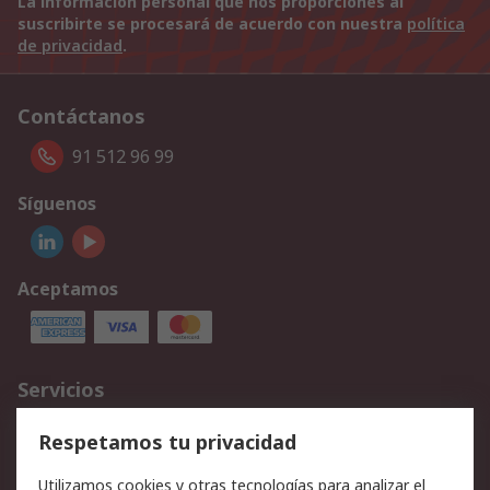
La información personal que nos proporciones al
suscribirte se procesará de acuerdo con nuestra
política
de privacidad
.
Contáctanos
91 512 96 99
Síguenos
Aceptamos
Servicios
Cómo realizar pedidos
Devoluciones
Respetamos tu privacidad
Facturación y pago
Formas de entrega
Utilizamos cookies y otras tecnologías para analizar el