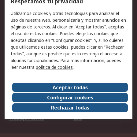
Respetamos tu privacidad
Facturación y pago
Formas de entrega
Utilizamos cookies y otras tecnologías para analizar el
Ofertas
Soporte técnico
uso de nuestra web, personalizarla y mostrar anuncios en
páginas de terceros. Al clicar en “Aceptar todas”, aceptas
Legal
el uso de estas cookies. Puedes elegir las cookies que
aceptas clicando en “Configurar cookies”. Y, si no quieres
Aviso legal
Política de privacidad -
que utilicemos estas cookies, puedes clicar en “Rechazar
Actualizada
todas”, aunque es posible que esto restrinja el acceso a
Política sobre cookies
Seguridad de emails
algunas funcionalidades. Para más información, puedes
Certificaciones de
Condiciones de venta
leer nuestra
política de cookies
.
empresa
Aceptar todas
Acerca de RS
Configurar cookies
Acerca de RS
RS Group
Rechazar todas
RS en el mundo
Sala de prensa
Trabajar en RS
ESG