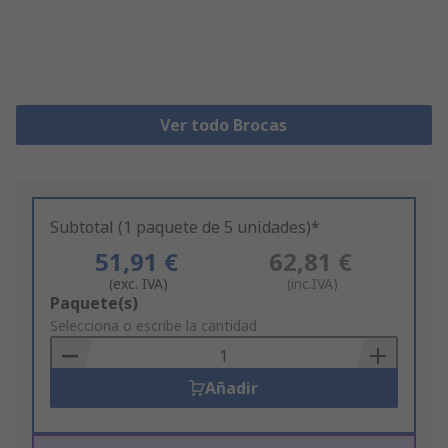
Ver todo Brocas
Subtotal (1 paquete de 5 unidades)*
51,91 €
62,81 €
(exc. IVA)
(inc.IVA)
Add
Paquete(s)
to
Selecciona o escribe la cantidad
Basket
Añadir