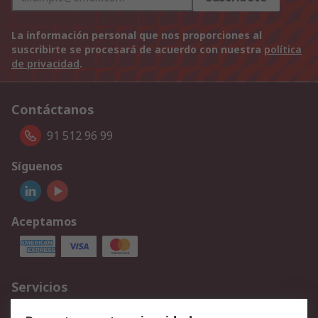
La información personal que nos proporciones al
suscribirte se procesará de acuerdo con nuestra
política
de privacidad
.
Contáctanos
91 512 96 99
Síguenos
Aceptamos
Servicios
Cómo realizar pedidos
Devoluciones