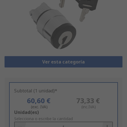
Ver esta categoría
Subtotal (1 unidad)*
60,60 €
73,33 €
(exc. IVA)
(inc.IVA)
Add
Unidad(es)
to
Selecciona o escribe la cantidad
Basket