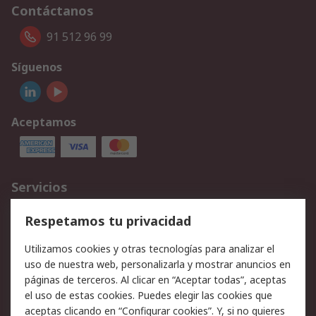
Contáctanos
91 512 96 99
Síguenos
Aceptamos
Servicios
Cómo realizar pedidos
Devoluciones
Respetamos tu privacidad
Facturación y pago
Formas de entrega
Utilizamos cookies y otras tecnologías para analizar el
Ofertas
Soporte técnico
uso de nuestra web, personalizarla y mostrar anuncios en
páginas de terceros. Al clicar en “Aceptar todas”, aceptas
Legal
el uso de estas cookies. Puedes elegir las cookies que
aceptas clicando en “Configurar cookies”. Y, si no quieres
Aviso legal
Política de privacidad -