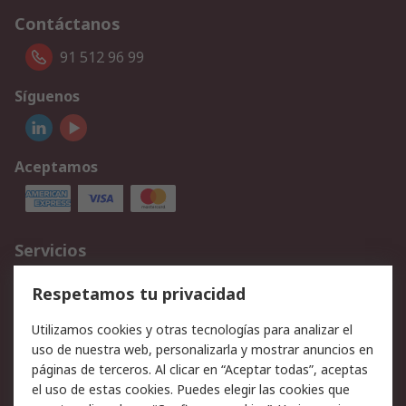
Contáctanos
91 512 96 99
Síguenos
Aceptamos
Servicios
Cómo realizar pedidos
Devoluciones
Respetamos tu privacidad
Facturación y pago
Formas de entrega
Utilizamos cookies y otras tecnologías para analizar el
Ofertas
Soporte técnico
uso de nuestra web, personalizarla y mostrar anuncios en
páginas de terceros. Al clicar en “Aceptar todas”, aceptas
Legal
el uso de estas cookies. Puedes elegir las cookies que