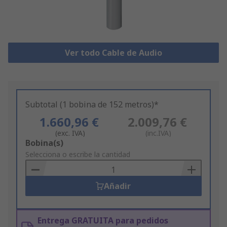
Ver todo Cable de Audio
Subtotal (1 bobina de 152 metros)*
1.660,96 €
2.009,76 €
(exc. IVA)
(inc.IVA)
Add
Bobina(s)
to
Selecciona o escribe la cantidad
Basket
Añadir
Entrega GRATUITA para pedidos