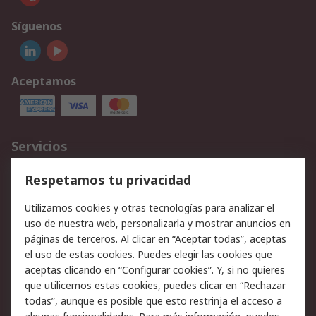
Síguenos
Aceptamos
Servicios
Cómo realizar pedidos
Devoluciones
Respetamos tu privacidad
Facturación y pago
Formas de entrega
Utilizamos cookies y otras tecnologías para analizar el
Ofertas
Soporte técnico
uso de nuestra web, personalizarla y mostrar anuncios en
páginas de terceros. Al clicar en “Aceptar todas”, aceptas
Legal
el uso de estas cookies. Puedes elegir las cookies que
aceptas clicando en “Configurar cookies”. Y, si no quieres
Aviso legal
Política de privacidad -
que utilicemos estas cookies, puedes clicar en “Rechazar
Actualizada
todas”, aunque es posible que esto restrinja el acceso a
Política sobre cookies
Seguridad de emails