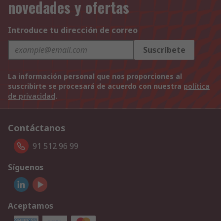
novedades y ofertas
Introduce tu dirección de correo
Suscríbete
La información personal que nos proporciones al
suscribirte se procesará de acuerdo con nuestra
política
de privacidad
.
Contáctanos
91 512 96 99
Síguenos
Aceptamos