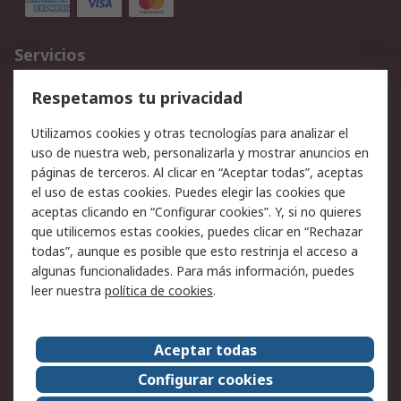
Servicios
Cómo realizar pedidos
Devoluciones
Respetamos tu privacidad
Facturación y pago
Formas de entrega
Utilizamos cookies y otras tecnologías para analizar el
Ofertas
Soporte técnico
uso de nuestra web, personalizarla y mostrar anuncios en
páginas de terceros. Al clicar en “Aceptar todas”, aceptas
Legal
el uso de estas cookies. Puedes elegir las cookies que
aceptas clicando en “Configurar cookies”. Y, si no quieres
Aviso legal
Política de privacidad -
que utilicemos estas cookies, puedes clicar en “Rechazar
Actualizada
todas”, aunque es posible que esto restrinja el acceso a
Política sobre cookies
Seguridad de emails
algunas funcionalidades. Para más información, puedes
Certificaciones de
Condiciones de venta
leer nuestra
política de cookies
.
empresa
Aceptar todas
Acerca de RS
Configurar cookies
Acerca de RS
RS Group