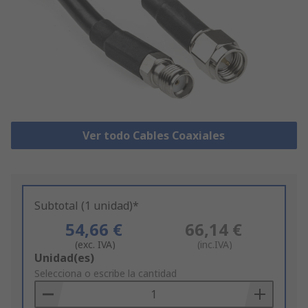
Ver todo Cables Coaxiales
Subtotal (1 unidad)*
54,66 €
66,14 €
(exc. IVA)
(inc.IVA)
Add
Unidad(es)
to
Selecciona o escribe la cantidad
Basket