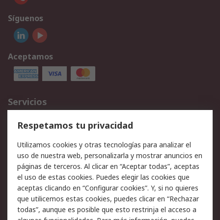
Síguenos
Aceptamos
Servicios
Cómo realizar pedidos
Devoluciones
Respetamos tu privacidad
Facturación y pago
Formas de entrega
Utilizamos cookies y otras tecnologías para analizar el
Ofertas
Soporte técnico
uso de nuestra web, personalizarla y mostrar anuncios en
páginas de terceros. Al clicar en “Aceptar todas”, aceptas
Legal
el uso de estas cookies. Puedes elegir las cookies que
aceptas clicando en “Configurar cookies”. Y, si no quieres
Aviso legal
Política de privacidad -
que utilicemos estas cookies, puedes clicar en “Rechazar
Actualizada
todas”, aunque es posible que esto restrinja el acceso a
Política sobre cookies
Seguridad de emails