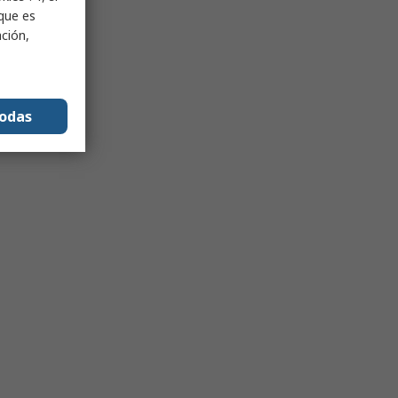
nque es
ación,
todas