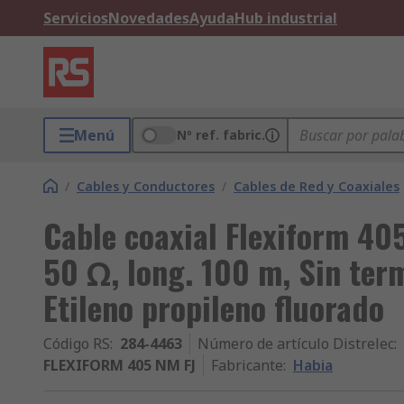
Servicios
Novedades
Ayuda
Hub industrial
Menú
Nº ref. fabric.
/
Cables y Conductores
/
Cables de Red y Coaxiales
Cable coaxial Flexiform 40
50 Ω, long. 100 m, Sin ter
Etileno propileno fluorado
Código RS
:
284-4463
Número de artículo Distrelec
:
FLEXIFORM 405 NM FJ
Fabricante
:
Habia