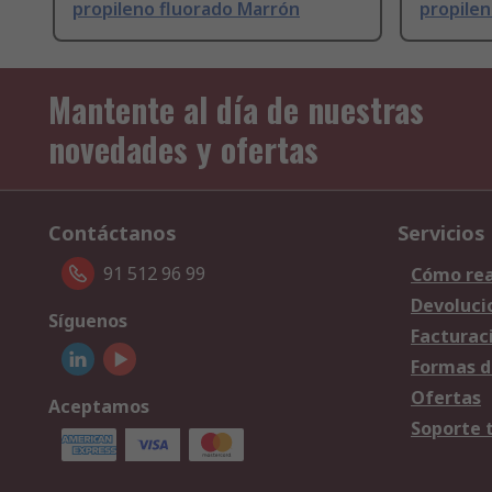
propileno fluorado Marrón
propilen
Mantente al día de nuestras
novedades y ofertas
Contáctanos
Servicios
91 512 96 99
Cómo rea
Devoluci
Síguenos
Facturac
Formas d
Ofertas
Aceptamos
Soporte 