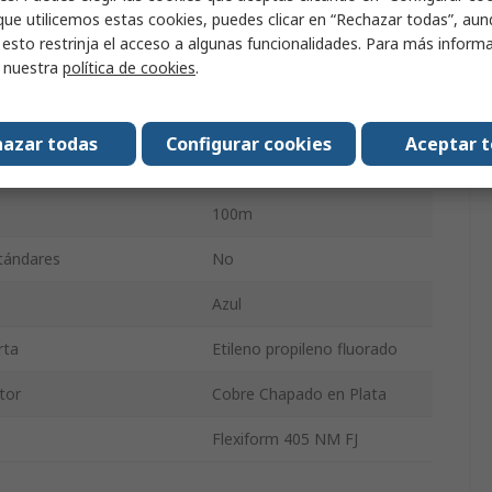
que utilicemos estas cookies, puedes clicar en “Rechazar todas”, au
4.14mm
 esto restrinja el acceso a algunas funcionalidades. Para más inform
r nuestra
política de cookies
.
50Ω
ncionamiento Mínima
-65°C
azar todas
Configurar cookies
Aceptar 
ncionamiento máxima
180°C
100m
stándares
No
Azul
rta
Etileno propileno fluorado
tor
Cobre Chapado en Plata
Flexiform 405 NM FJ