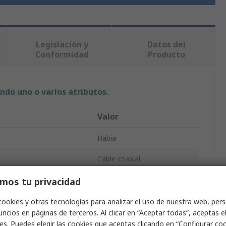
Legislación y
Datos del
Conformidad
Producto
ndo uno o varios atributos.
Valor
Habia
Cable coaxial
inación
Sin terminación
mos tu privacidad
Coaxial
cookies y otras tecnologías para analizar el uso de nuestra web, pers
ncios en páginas de terceros. Al clicar en “Aceptar todas”, aceptas e
1.5kV
es. Puedes elegir las cookies que aceptas clicando en “Configurar cook