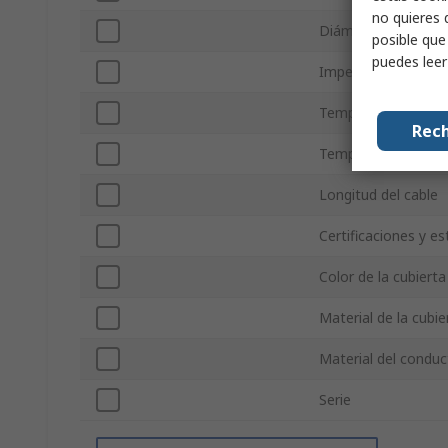
no quieres 
Diámetro exterior
posible que
puedes lee
Impedancia
Temperatura de Fu
Rech
Temperatura de fu
Longitud del cable
Certificaciones y e
Color de la cubierta
Material de la cubie
Material del conduc
Serie