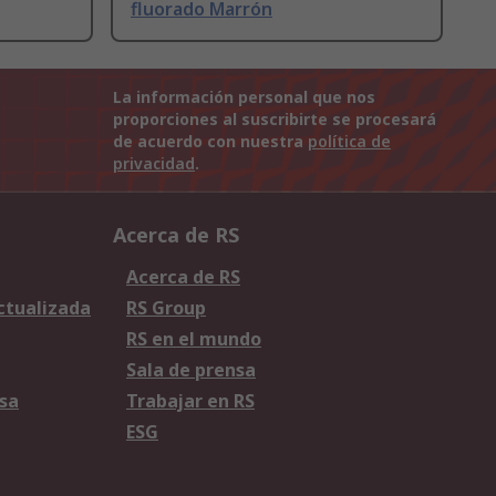
fluorado Marrón
La información personal que nos
proporciones al suscribirte se procesará
de acuerdo con nuestra
política de
privacidad
.
Acerca de RS
Acerca de RS
Actualizada
RS Group
RS en el mundo
Sala de prensa
sa
Trabajar en RS
ESG