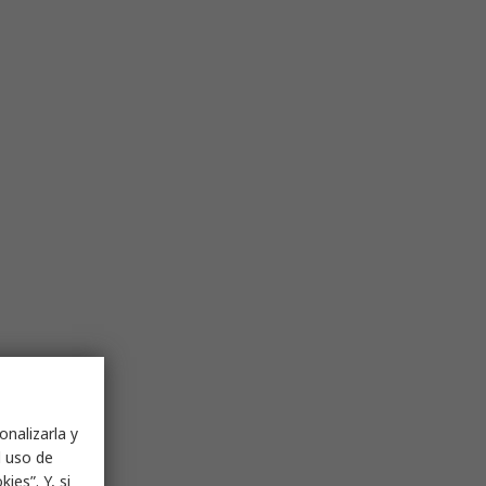
onalizarla y
l uso de
ies”. Y, si