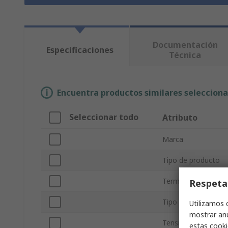
Documentación
Especificaciones
Técnica
Encuentra productos similares selecciona
Seleccionar todo
Atributo
Marca
Tipo de producto
Terminado/Sin term
Respeta
Tipo de coaxial
Utilizamos 
mostrar anu
Tensión
estas cooki