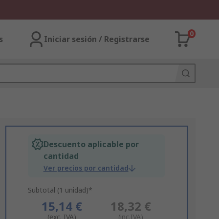
0
s
Iniciar sesión / Registrarse
Descuento aplicable por
cantidad
Ver precios por cantidad
Subtotal (1 unidad)*
15,14 €
18,32 €
(exc. IVA)
(inc.IVA)