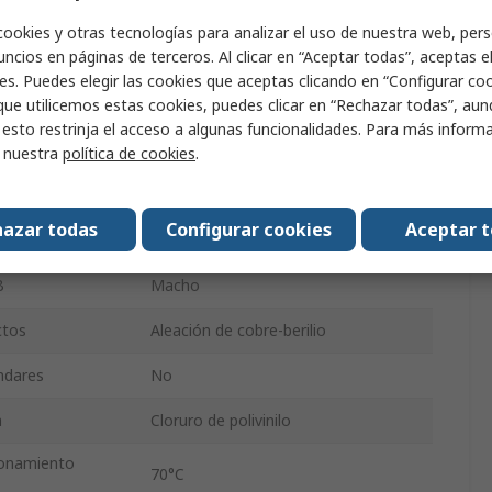
cookies y otras tecnologías para analizar el uso de nuestra web, pers
16A
ncios en páginas de terceros. Al clicar en “Aceptar todas”, aceptas e
es. Puedes elegir las cookies que aceptas clicando en “Configurar cook
Cable de prueba con conector de 4
ba
que utilicemos estas cookies, puedes clicar en “Rechazar todas”, au
mm
 esto restrinja el acceso a algunas funcionalidades. Para más inform
 B
Recto
r nuestra
política de cookies
.
1000V ac/dc
azar todas
Configurar cookies
Aceptar 
A
Macho
B
Macho
ctos
Aleación de cobre-berilio
ándares
No
a
Cloruro de polivinilo
ionamiento
70°C