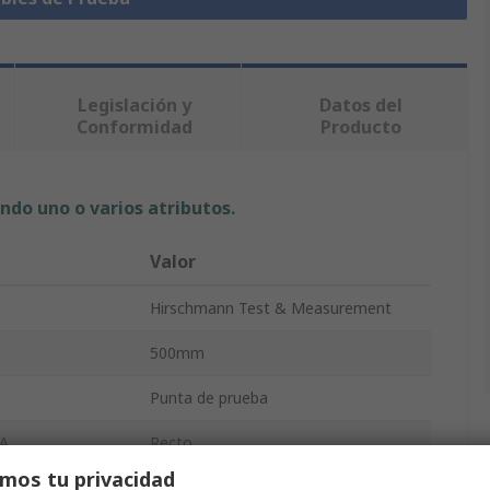
Legislación y
Datos del
Conformidad
Producto
ndo uno o varios atributos.
Valor
Hirschmann Test & Measurement
500mm
Punta de prueba
 A
Recto
mos tu privacidad
Verde