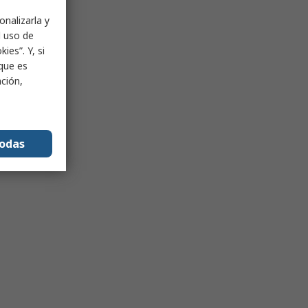
onalizarla y
l uso de
ies”. Y, si
nque es
ación,
todas