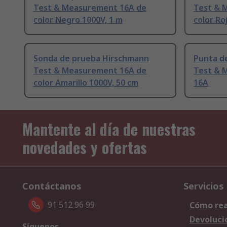
Test & Measurement 16A de
Test & 
color Negro 1000V, 1 m
color Ro
Sonda de prueba Hirschmann
Punta d
Test & Measurement 16A de
Test & 
color Amarillo 1000V, 50 cm
16A
Mantente al día de nuestras
novedades y ofertas
Contáctanos
Servicios
91 512 96 99
Cómo rea
Devoluci
Síguenos