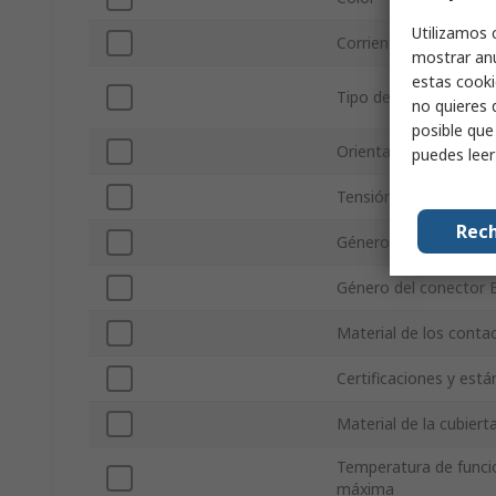
Utilizamos 
Corriente
mostrar anu
estas cooki
Tipo de cable de prue
no quieres 
posible que
Orientación conector
puedes lee
Tensión
Rech
Género del conector 
Género del conector 
Material de los conta
Certificaciones y est
Material de la cubiert
Temperatura de func
máxima