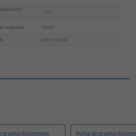
ionamiento
-15°C
de seguridad
1000V
ad
CAT 0, CAT II
e prueba Hirschmann
Punta de prueba Hirsch