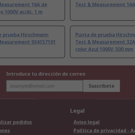
Measurement 16A de
Test & Measurement 16
jo 1000V ac/dc, 1 m
e prueba Hirschmann
Punta de prueba Hirsch
Measurement 934157101
Test & Measurement 32A
color Azul 1000V, 500 mm
Introduce tu dirección de correo
Suscríbete
Legal
lizar pedidos
Aviso legal
ones
Política de privacidad - 