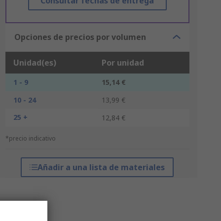
Consultar fechas de entrega
Opciones de precios por volumen
Unidad(es)
Por unidad
1 - 9
15,14 €
10 - 24
13,99 €
25 +
12,84 €
*precio indicativo
Añadir a una lista de materiales