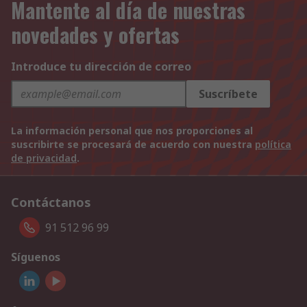
Mantente al día de nuestras
novedades y ofertas
Introduce tu dirección de correo
Suscríbete
La información personal que nos proporciones al
suscribirte se procesará de acuerdo con nuestra
política
de privacidad
.
Contáctanos
91 512 96 99
Síguenos