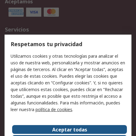
Aceptamos
Servicios
Cómo realizar pedidos
Devoluciones
Respetamos tu privacidad
Facturación y pago
Formas de entrega
Utilizamos cookies y otras tecnologías para analizar el
Ofertas
Soporte técnico
uso de nuestra web, personalizarla y mostrar anuncios en
páginas de terceros. Al clicar en “Aceptar todas”, aceptas
Legal
el uso de estas cookies. Puedes elegir las cookies que
aceptas clicando en “Configurar cookies”. Y, si no quieres
Aviso legal
Política de privacidad -
que utilicemos estas cookies, puedes clicar en “Rechazar
Actualizada
todas”, aunque es posible que esto restrinja el acceso a
Política sobre cookies
Seguridad de emails
algunas funcionalidades. Para más información, puedes
Certificaciones de
Condiciones de venta
leer nuestra
política de cookies
.
empresa
Aceptar todas
Acerca de RS