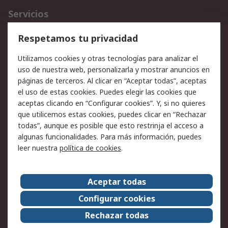
Servicios
Cómo realizar pedidos
Devoluciones
Respetamos tu privacidad
Facturación y pago
Formas de entrega
Utilizamos cookies y otras tecnologías para analizar el
Ofertas
Soporte técnico
uso de nuestra web, personalizarla y mostrar anuncios en
páginas de terceros. Al clicar en “Aceptar todas”, aceptas
Legal
el uso de estas cookies. Puedes elegir las cookies que
aceptas clicando en “Configurar cookies”. Y, si no quieres
Aviso legal
Política de privacidad -
que utilicemos estas cookies, puedes clicar en “Rechazar
Actualizada
todas”, aunque es posible que esto restrinja el acceso a
Política sobre cookies
Seguridad de emails
algunas funcionalidades. Para más información, puedes
Certificaciones de
Condiciones de venta
leer nuestra
política de cookies
.
empresa
Aceptar todas
Acerca de RS
Configurar cookies
Acerca de RS
RS Group
Rechazar todas
RS en el mundo
Sala de prensa