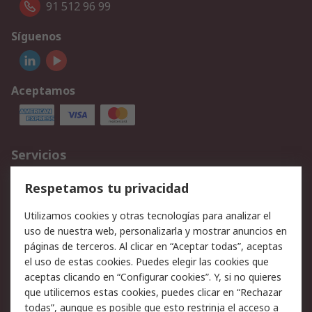
91 512 96 99
Síguenos
Aceptamos
Servicios
Cómo realizar pedidos
Devoluciones
Respetamos tu privacidad
Facturación y pago
Formas de entrega
Utilizamos cookies y otras tecnologías para analizar el
Ofertas
Soporte técnico
uso de nuestra web, personalizarla y mostrar anuncios en
páginas de terceros. Al clicar en “Aceptar todas”, aceptas
Legal
el uso de estas cookies. Puedes elegir las cookies que
aceptas clicando en “Configurar cookies”. Y, si no quieres
Aviso legal
Política de privacidad -
que utilicemos estas cookies, puedes clicar en “Rechazar
Actualizada
todas”, aunque es posible que esto restrinja el acceso a