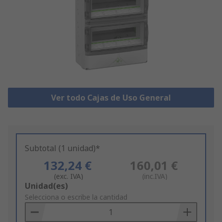
Ver todo Cajas de Uso General
Subtotal (1 unidad)*
132,24 €
160,01 €
(exc. IVA)
(inc.IVA)
Add
Unidad(es)
to
Selecciona o escribe la cantidad
Basket