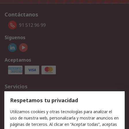
Contáctanos
91 512 96 99
Síguenos
Aceptamos
Servicios
Cómo realizar pedidos
Devoluciones
Respetamos tu privacidad
Facturación y pago
Formas de entrega
Utilizamos cookies y otras tecnologías para analizar el
Ofertas
Soporte técnico
uso de nuestra web, personalizarla y mostrar anuncios en
páginas de terceros. Al clicar en “Aceptar todas”, aceptas
Legal