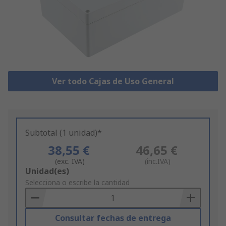
Ver todo Cajas de Uso General
Subtotal (1 unidad)*
38,55 €
46,65 €
(exc. IVA)
(inc.IVA)
Add
Unidad(es)
to
Selecciona o escribe la cantidad
Basket
Consultar fechas de entrega