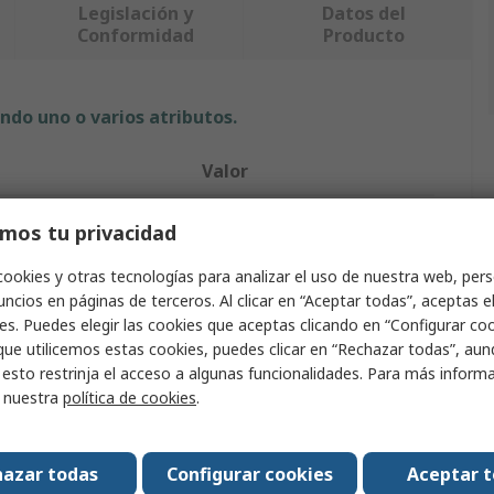
Legislación y
Datos del
Conformidad
Producto
ndo uno o varios atributos.
Valor
RS PRO
mos tu privacidad
Raspberry Pi
cookies y otras tecnologías para analizar el uso de nuestra web, pers
ncios en páginas de terceros. Al clicar en “Aceptar todas”, aceptas e
ucto
Caja para Raspberry Pi
es. Puedes elegir las cookies que aceptas clicando en “Configurar cook
que utilicemos estas cookies, puedes clicar en “Rechazar todas”, au
Pi 3 Enclosure
 esto restrinja el acceso a algunas funcionalidades. Para más inform
r nuestra
política de cookies
.
Plateado
cuerpo
Aluminio
azar todas
Configurar cookies
Aceptar 
37mm