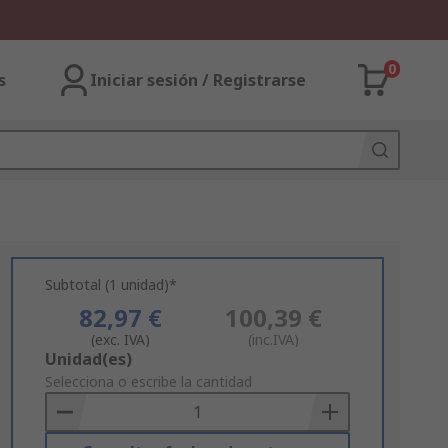
0
s
Iniciar sesión / Registrarse
Subtotal (1 unidad)*
82,97 €
100,39 €
(exc. IVA)
(inc.IVA)
Add
Unidad(es)
to
Selecciona o escribe la cantidad
Basket