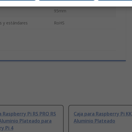
95mm
es y estándares
RoHS
a Raspberry Pi RS PRO RS
Caja para Raspberry Pi K
Aluminio Plateado para
Aluminio Plateado
y Pi 4