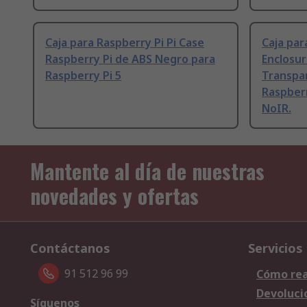
Caja para Raspberry Pi Pi Case
Caja pa
Raspberry Pi de ABS Negro para
Enclosur
Raspberry Pi 5
Transpa
Raspberr
NoIR.
Mantente al día de nuestras
novedades y ofertas
Contáctanos
Servicios
91 512 96 99
Cómo rea
Devoluci
Síguenos