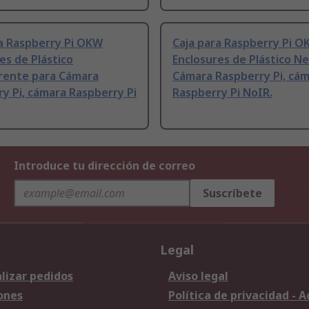
ra Raspberry Pi OKW
Caja para Raspberry Pi 
es de Plástico
Enclosures de Plástico N
rente para Cámara
Cámara Raspberry Pi, cá
y Pi, cámara Raspberry Pi
Raspberry Pi NoIR.
Introduce tu dirección de correo
Suscríbete
Legal
lizar pedidos
Aviso legal
ones
Política de privacidad - 