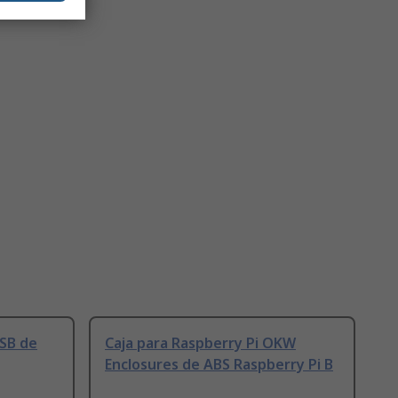
KSB de
Caja para Raspberry Pi OKW
Enclosures de ABS Raspberry Pi B