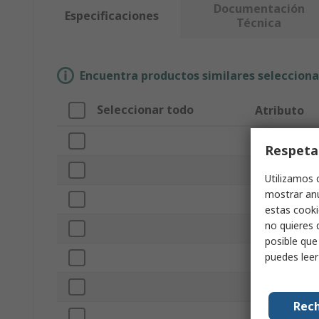
Documentación
Especificaciones
Técnica
Encuentra productos similares selecciona
Seleccionar todo
Atributo
Marca
Respeta
Para usar con
Utilizamos 
mostrar anu
Tipo de prod
estas cooki
no quieres 
Serie
posible que
puedes lee
Color
Material del 
Rech
Altura