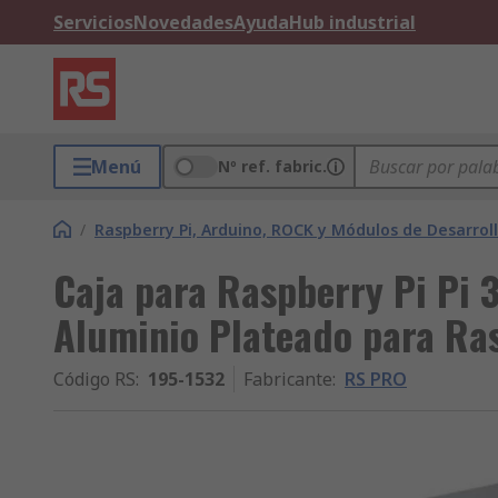
Servicios
Novedades
Ayuda
Hub industrial
Menú
Nº ref. fabric.
/
Raspberry Pi, Arduino, ROCK y Módulos de Desarrol
Caja para Raspberry Pi Pi 
Aluminio Plateado para Ra
Código RS
:
195-1532
Fabricante
:
RS PRO