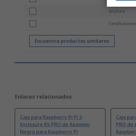
Anchura
Certificacion
Encuentra productos similares
Enlaces relacionados
Caja para Raspberry Pi Pi 3
Caja par
Enclosure RS PRO de Aluminio
PRO de 
Negro para Raspberry Pi
Raspberr