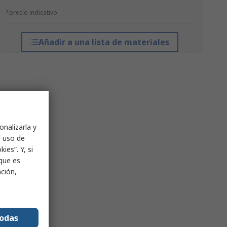
*precio indicativo
Añadir a una lista de materiales
onalizarla y
l uso de
ies”. Y, si
nque es
ación,
todas