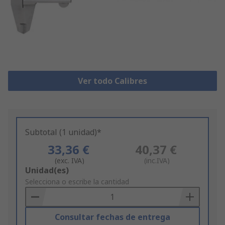
Ver todo Calibres
Subtotal (1 unidad)*
33,36 €
40,37 €
(exc. IVA)
(inc.IVA)
Add
Unidad(es)
to
Selecciona o escribe la cantidad
Basket
Consultar fechas de entrega