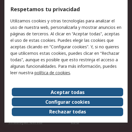
Cómo realizar pedidos
Devoluciones
Respetamos tu privacidad
Facturación y pago
Formas de entrega
Utilizamos cookies y otras tecnologías para analizar el
Ofertas
Soporte técnico
uso de nuestra web, personalizarla y mostrar anuncios en
páginas de terceros. Al clicar en “Aceptar todas”, aceptas
Legal
el uso de estas cookies. Puedes elegir las cookies que
aceptas clicando en “Configurar cookies”. Y, si no quieres
Aviso legal
Política de privacidad -
que utilicemos estas cookies, puedes clicar en “Rechazar
Actualizada
todas”, aunque es posible que esto restrinja el acceso a
Política sobre cookies
Seguridad de emails
algunas funcionalidades. Para más información, puedes
Certificaciones de
Condiciones de venta
leer nuestra
política de cookies
.
empresa
Aceptar todas
Acerca de RS
Configurar cookies
Acerca de RS
RS Group
Rechazar todas
RS en el mundo
Sala de prensa
Trabajar en RS
ESG