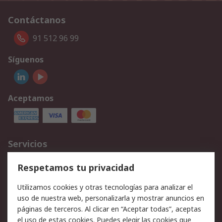
Contáctanos
91 512 96 99
Síguenos
Aceptamos
Servicios
Cómo realizar pedidos
Devoluciones
Respetamos tu privacidad
Facturación y pago
Formas de entrega
Utilizamos cookies y otras tecnologías para analizar el
Ofertas
Soporte técnico
uso de nuestra web, personalizarla y mostrar anuncios en
páginas de terceros. Al clicar en “Aceptar todas”, aceptas
Legal
el uso de estas cookies. Puedes elegir las cookies que