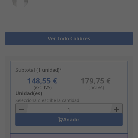
Ver todo Calibres
Subtotal (1 unidad)*
148,55 €
179,75 €
(exc. IVA)
(inc.IVA)
Add
Unidad(es)
to
Selecciona o escribe la cantidad
Basket
Añadir