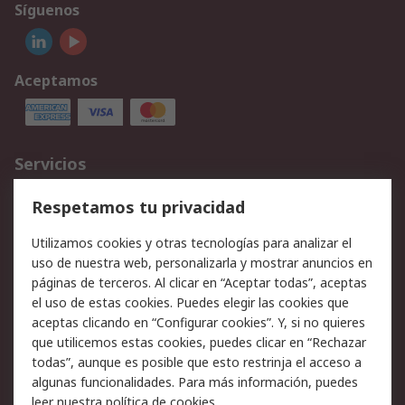
Síguenos
Aceptamos
Servicios
Cómo realizar pedidos
Devoluciones
Respetamos tu privacidad
Facturación y pago
Formas de entrega
Utilizamos cookies y otras tecnologías para analizar el
Ofertas
Soporte técnico
uso de nuestra web, personalizarla y mostrar anuncios en
páginas de terceros. Al clicar en “Aceptar todas”, aceptas
Legal
el uso de estas cookies. Puedes elegir las cookies que
aceptas clicando en “Configurar cookies”. Y, si no quieres
Aviso legal
Política de privacidad -
que utilicemos estas cookies, puedes clicar en “Rechazar
Actualizada
todas”, aunque es posible que esto restrinja el acceso a
Política sobre cookies
Seguridad de emails
algunas funcionalidades. Para más información, puedes
Certificaciones de
Condiciones de venta
leer nuestra
política de cookies
.