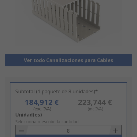
Ver todo Canalizaciones para Cables
Subtotal (1 paquete de 8 unidades)*
184,912 €
223,744 €
(exc. IVA)
(inc.IVA)
Add
Unidad(es)
to
Selecciona o escribe la cantidad
Basket