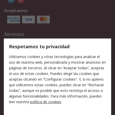
Aceptamos
Servicios
Cómo realizar pedidos
Devoluciones
Respetamos tu privacidad
Facturación y pago
Formas de entrega
Utilizamos cookies y otras tecnologías para analizar el
Ofertas
Soporte técnico
uso de nuestra web, personalizarla y mostrar anuncios en
páginas de terceros. Al clicar en “Aceptar todas”, aceptas
Legal
el uso de estas cookies. Puedes elegir las cookies que
aceptas clicando en “Configurar cookies”. Y, si no quieres
Aviso legal
Política de privacidad -
que utilicemos estas cookies, puedes clicar en “Rechazar
Actualizada
todas”, aunque es posible que esto restrinja el acceso a
Política sobre cookies
Seguridad de emails
algunas funcionalidades. Para más información, puedes
Certificaciones de
Condiciones de venta
leer nuestra
política de cookies
.
empresa