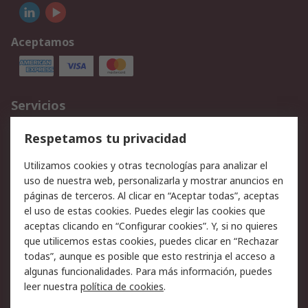
Aceptamos
Servicios
Cómo realizar pedidos
Devoluciones
Respetamos tu privacidad
Facturación y pago
Formas de entrega
Utilizamos cookies y otras tecnologías para analizar el
Ofertas
Soporte técnico
uso de nuestra web, personalizarla y mostrar anuncios en
páginas de terceros. Al clicar en “Aceptar todas”, aceptas
Legal
el uso de estas cookies. Puedes elegir las cookies que
aceptas clicando en “Configurar cookies”. Y, si no quieres
Aviso legal
Política de privacidad -
que utilicemos estas cookies, puedes clicar en “Rechazar
Actualizada
todas”, aunque es posible que esto restrinja el acceso a
Política sobre cookies
Seguridad de emails
algunas funcionalidades. Para más información, puedes
Certificaciones de
Condiciones de venta
leer nuestra
política de cookies
.
empresa