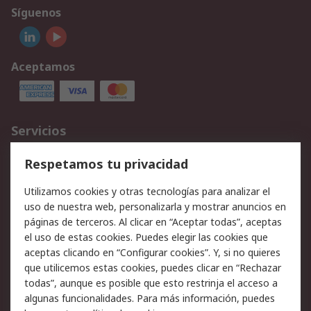
Síguenos
Aceptamos
Servicios
Cómo realizar pedidos
Devoluciones
Respetamos tu privacidad
Facturación y pago
Formas de entrega
Utilizamos cookies y otras tecnologías para analizar el
Ofertas
Soporte técnico
uso de nuestra web, personalizarla y mostrar anuncios en
páginas de terceros. Al clicar en “Aceptar todas”, aceptas
Legal
el uso de estas cookies. Puedes elegir las cookies que
aceptas clicando en “Configurar cookies”. Y, si no quieres
Aviso legal
Política de privacidad -
que utilicemos estas cookies, puedes clicar en “Rechazar
Actualizada
todas”, aunque es posible que esto restrinja el acceso a
Política sobre cookies
Seguridad de emails
algunas funcionalidades. Para más información, puedes