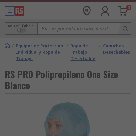
0
Nº ref. fabric.
/
Equipos de Protección
/
Ropa de
/
Capuchas
Individual y Ropa de
Trabajo
Desechables
Trabajo
Desechable
RS PRO Polipropileno One Size
Blanco