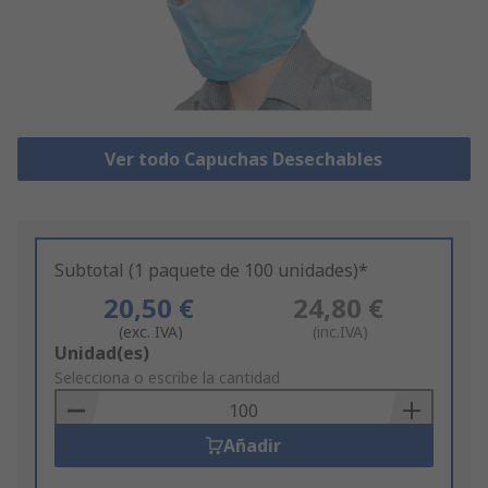
Ver todo Capuchas Desechables
Subtotal (1 paquete de 100 unidades)*
20,50 €
24,80 €
(exc. IVA)
(inc.IVA)
Add
Unidad(es)
to
Selecciona o escribe la cantidad
Basket
Añadir