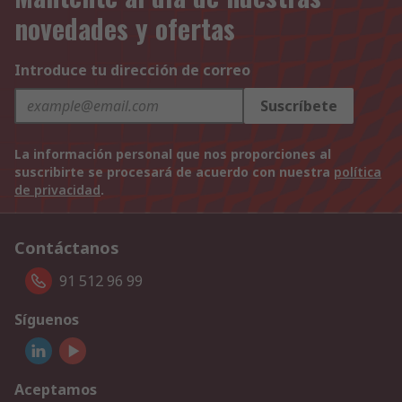
novedades y ofertas
Introduce tu dirección de correo
Suscríbete
La información personal que nos proporciones al
suscribirte se procesará de acuerdo con nuestra
política
de privacidad
.
Contáctanos
91 512 96 99
Síguenos
Aceptamos