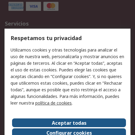
Servicios
Cómo realizar pedidos
Devoluciones
Respetamos tu privacidad
Facturación y pago
Formas de entrega
Utilizamos cookies y otras tecnologías para analizar el
Ofertas
Soporte técnico
uso de nuestra web, personalizarla y mostrar anuncios en
páginas de terceros. Al clicar en “Aceptar todas”, aceptas
Legal
el uso de estas cookies. Puedes elegir las cookies que
aceptas clicando en “Configurar cookies”. Y, si no quieres
Aviso legal
Política de privacidad -
que utilicemos estas cookies, puedes clicar en “Rechazar
Actualizada
todas”, aunque es posible que esto restrinja el acceso a
Política sobre cookies
Seguridad de emails
algunas funcionalidades. Para más información, puedes
Certificaciones de
Condiciones de venta
leer nuestra
política de cookies
.
empresa
Aceptar todas
Acerca de RS
Configurar cookies