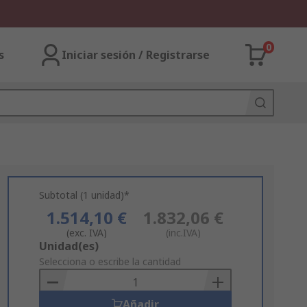
0
s
Iniciar sesión / Registrarse
Subtotal (1 unidad)*
1.514,10 €
1.832,06 €
(exc. IVA)
(inc.IVA)
Add
Unidad(es)
to
Selecciona o escribe la cantidad
Basket
Añadir