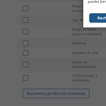
puedes lee
Rango en modo
resistencia contante
Rech
Tipo de interfaz
Rango en modo
potencia constante
Efficiency
Unidades de rack
Modos de
funcionamiento
Certificaciones y
estándares
Encuentra productos similares