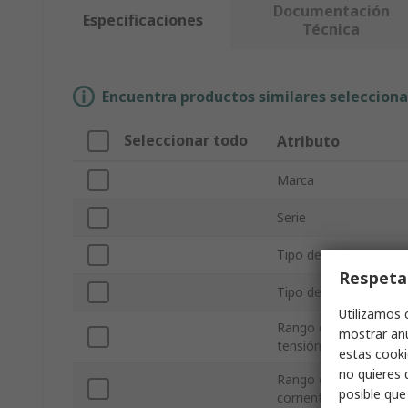
Documentación
Especificaciones
Técnica
Encuentra productos similares selecciona
Seleccionar todo
Atributo
Marca
Serie
Tipo de producto
Respeta
Tipo de carga
Utilizamos 
Rango en modo
mostrar anu
tensión constante
estas cooki
no quieres 
Rango en modo
posible que
corriente contante