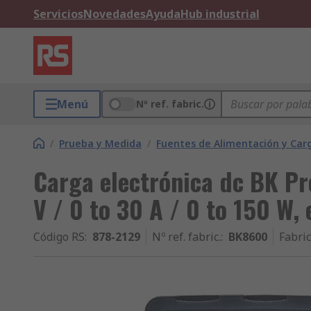
Servicios
Novedades
Ayuda
Hub industrial
Menú
Nº ref. fabric.
/
Prueba y Medida
/
Fuentes de Alimentación y Carg
Carga electrónica dc BK Pr
V / 0 to 30 A / 0 to 150 W,
Código RS
:
878-2129
Nº ref. fabric.
:
BK8600
Fabri