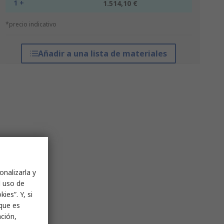
1 +
1.514,10 €
*precio indicativo
Añadir a una lista de materiales
onalizarla y
l uso de
ies”. Y, si
nque es
ación,