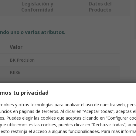
Legislación y
Datos del
Conformidad
Producto
ndo uno o varios atributos.
Valor
BK Precision
BK86
Carga electrónica dc
mos tu privacidad
Programable
cookies y otras tecnologías para analizar el uso de nuestra web, pers
ncios en páginas de terceros. Al clicar en “Aceptar todas”, aceptas e
0/120 V
es. Puedes elegir las cookies que aceptas clicando en “Configurar cook
que utilicemos estas cookies, puedes clicar en “Rechazar todas”, au
0 to 30 A
 esto restrinja el acceso a algunas funcionalidades. Para más inform