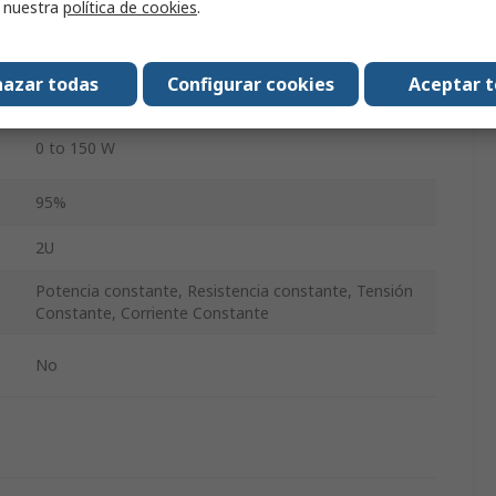
r nuestra
política de cookies
.
0 to 35 Ω
azar todas
Configurar cookies
Aceptar 
RS232, USB
0 to 150 W
95%
2U
Potencia constante, Resistencia constante, Tensión
Constante, Corriente Constante
No