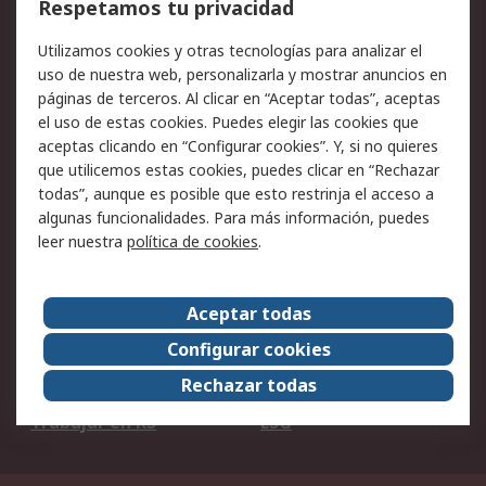
Respetamos tu privacidad
Facturación y pago
Formas de entrega
Utilizamos cookies y otras tecnologías para analizar el
Ofertas
Soporte técnico
uso de nuestra web, personalizarla y mostrar anuncios en
páginas de terceros. Al clicar en “Aceptar todas”, aceptas
Legal
el uso de estas cookies. Puedes elegir las cookies que
aceptas clicando en “Configurar cookies”. Y, si no quieres
Aviso legal
Política de privacidad -
que utilicemos estas cookies, puedes clicar en “Rechazar
Actualizada
todas”, aunque es posible que esto restrinja el acceso a
Política sobre cookies
Seguridad de emails
algunas funcionalidades. Para más información, puedes
Certificaciones de
Condiciones de venta
leer nuestra
política de cookies
.
empresa
Aceptar todas
Acerca de RS
Configurar cookies
Acerca de RS
RS Group
Rechazar todas
RS en el mundo
Sala de prensa
Trabajar en RS
ESG