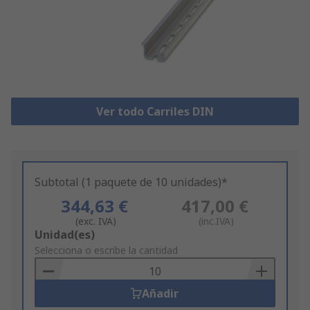
Ver todo Carriles DIN
Subtotal (1 paquete de 10 unidades)*
344,63 €
417,00 €
(exc. IVA)
(inc.IVA)
Add
Unidad(es)
to
Selecciona o escribe la cantidad
Basket
Añadir