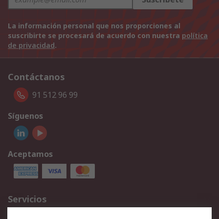
La información personal que nos proporciones al
suscribirte se procesará de acuerdo con nuestra
política
de privacidad
.
Contáctanos
91 512 96 99
Síguenos
Aceptamos
Servicios
Cómo realizar pedidos
Devoluciones