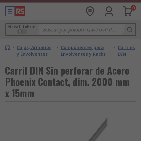
0
Nº ref. fabric.
/
Cajas, Armarios
/
Componentes para
/
Carriles
y Envolventes
Envolventes y Racks
DIN
Carril DIN Sin perforar de Acero
Phoenix Contact, dim. 2000 mm
x 15mm