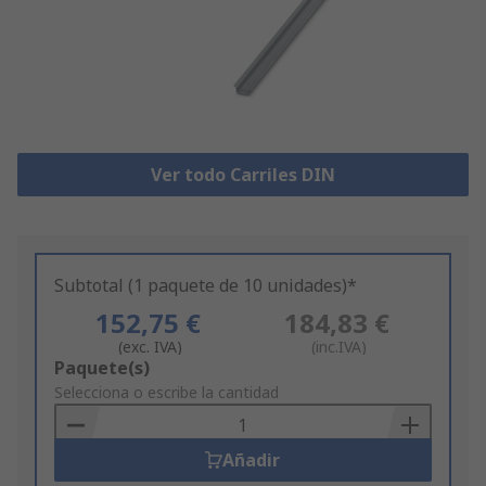
Ver todo Carriles DIN
Subtotal (1 paquete de 10 unidades)*
152,75 €
184,83 €
(exc. IVA)
(inc.IVA)
Add
Paquete(s)
to
Selecciona o escribe la cantidad
Basket
Añadir