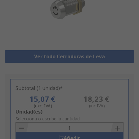
Ver todo Cerraduras de Leva
Subtotal (1 unidad)*
15,07 €
18,23 €
(exc. IVA)
(inc.IVA)
Add
Unidad(es)
to
Selecciona o escribe la cantidad
Basket
Añadir