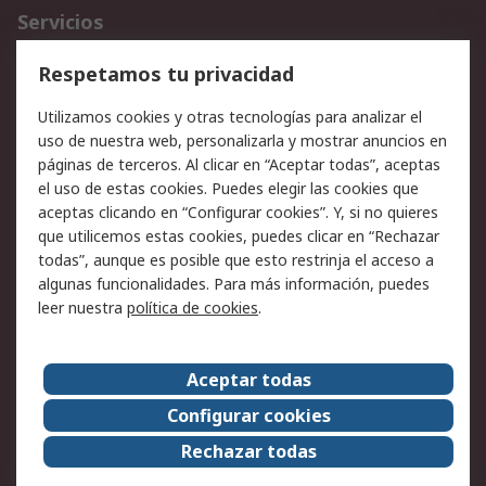
Servicios
Cómo realizar pedidos
Devoluciones
Respetamos tu privacidad
Facturación y pago
Formas de entrega
Utilizamos cookies y otras tecnologías para analizar el
Ofertas
Soporte técnico
uso de nuestra web, personalizarla y mostrar anuncios en
páginas de terceros. Al clicar en “Aceptar todas”, aceptas
Legal
el uso de estas cookies. Puedes elegir las cookies que
aceptas clicando en “Configurar cookies”. Y, si no quieres
Aviso legal
Política de privacidad -
que utilicemos estas cookies, puedes clicar en “Rechazar
Actualizada
todas”, aunque es posible que esto restrinja el acceso a
Política sobre cookies
Seguridad de emails
algunas funcionalidades. Para más información, puedes
Certificaciones de
Condiciones de venta
leer nuestra
política de cookies
.
empresa
Aceptar todas
Acerca de RS
Configurar cookies
Acerca de RS
RS Group
Rechazar todas
RS en el mundo
Sala de prensa