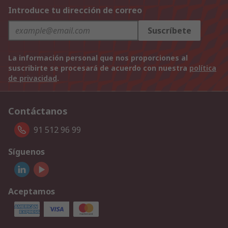
Introduce tu dirección de correo
Suscríbete
La información personal que nos proporciones al
suscribirte se procesará de acuerdo con nuestra
política
de privacidad
.
Contáctanos
91 512 96 99
Síguenos
Aceptamos