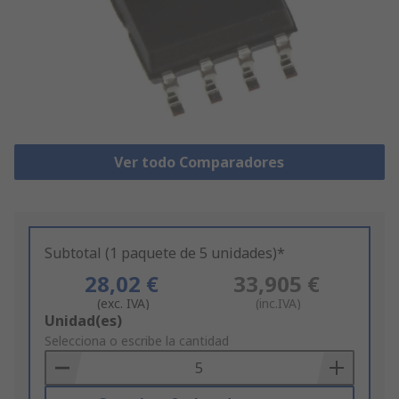
Ver todo Comparadores
Subtotal (1 paquete de 5 unidades)*
28,02 €
33,905 €
(exc. IVA)
(inc.IVA)
Add
Unidad(es)
to
Selecciona o escribe la cantidad
Basket