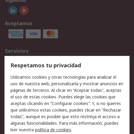
Síguenos
Aceptamos
Servicios
Cómo realizar pedidos
Devoluciones
Respetamos tu privacidad
Facturación y pago
Formas de entrega
Utilizamos cookies y otras tecnologías para analizar el
Ofertas
Soporte técnico
uso de nuestra web, personalizarla y mostrar anuncios en
páginas de terceros. Al clicar en “Aceptar todas”, aceptas
Legal
el uso de estas cookies. Puedes elegir las cookies que
aceptas clicando en “Configurar cookies”. Y, si no quieres
Aviso legal
Política de privacidad -
que utilicemos estas cookies, puedes clicar en “Rechazar
Actualizada
todas”, aunque es posible que esto restrinja el acceso a
Política sobre cookies
Seguridad de emails
algunas funcionalidades. Para más información, puedes
Certificaciones de
Condiciones de venta
leer nuestra
política de cookies
.