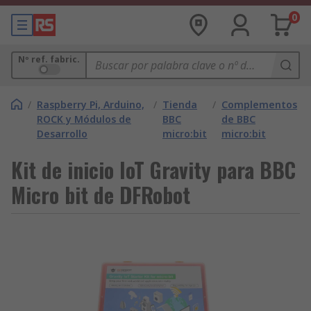
0
Nº ref. fabric.
/
Raspberry Pi, Arduino,
/
Tienda
/
Complementos
ROCK y Módulos de
BBC
de BBC
Desarrollo
micro:bit
micro:bit
Kit de inicio IoT Gravity para BBC
Micro bit de DFRobot