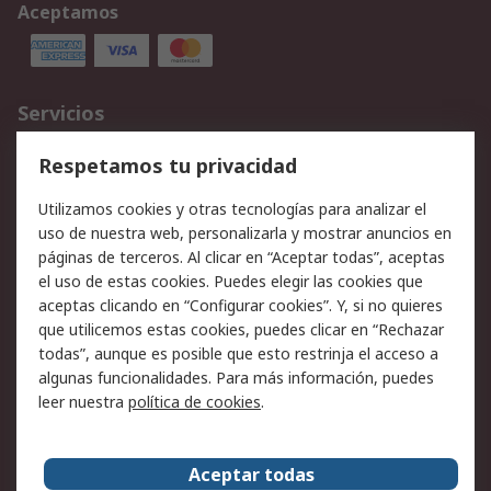
Aceptamos
Servicios
Cómo realizar pedidos
Devoluciones
Respetamos tu privacidad
Facturación y pago
Formas de entrega
Utilizamos cookies y otras tecnologías para analizar el
Ofertas
Soporte técnico
uso de nuestra web, personalizarla y mostrar anuncios en
páginas de terceros. Al clicar en “Aceptar todas”, aceptas
Legal
el uso de estas cookies. Puedes elegir las cookies que
aceptas clicando en “Configurar cookies”. Y, si no quieres
Aviso legal
Política de privacidad -
que utilicemos estas cookies, puedes clicar en “Rechazar
Actualizada
todas”, aunque es posible que esto restrinja el acceso a
Política sobre cookies
Seguridad de emails
algunas funcionalidades. Para más información, puedes
Certificaciones de
Condiciones de venta
leer nuestra
política de cookies
.
empresa
Aceptar todas
Acerca de RS