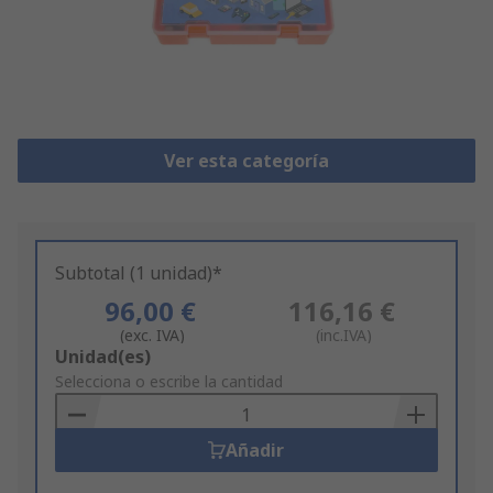
Ver esta categoría
Subtotal (1 unidad)*
96,00 €
116,16 €
(exc. IVA)
(inc.IVA)
Add
Unidad(es)
to
Selecciona o escribe la cantidad
Basket
Añadir