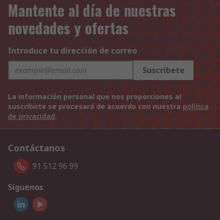
Mantente al día de nuestras
novedades y ofertas
Introduce tu dirección de correo
Suscríbete
La información personal que nos proporciones al
suscribirte se procesará de acuerdo con nuestra
política
de privacidad
.
Contáctanos
91 512 96 99
Síguenos