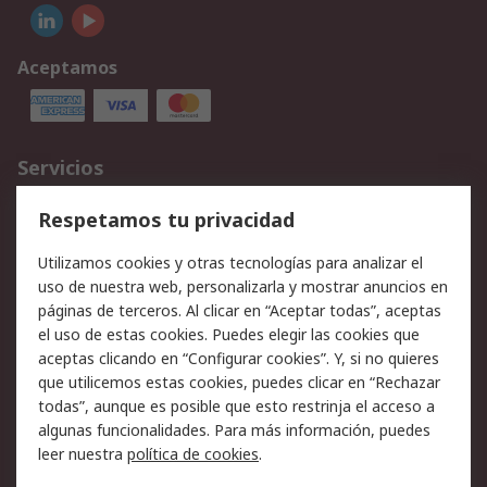
Aceptamos
Servicios
Cómo realizar pedidos
Devoluciones
Respetamos tu privacidad
Facturación y pago
Formas de entrega
Utilizamos cookies y otras tecnologías para analizar el
Ofertas
Soporte técnico
uso de nuestra web, personalizarla y mostrar anuncios en
páginas de terceros. Al clicar en “Aceptar todas”, aceptas
Legal
el uso de estas cookies. Puedes elegir las cookies que
aceptas clicando en “Configurar cookies”. Y, si no quieres
Aviso legal
Política de privacidad -
que utilicemos estas cookies, puedes clicar en “Rechazar
Actualizada
todas”, aunque es posible que esto restrinja el acceso a
Política sobre cookies
Seguridad de emails
algunas funcionalidades. Para más información, puedes
Certificaciones de
Condiciones de venta
leer nuestra
política de cookies
.
empresa