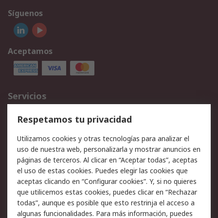
Síguenos
Aceptamos
Servicios
Cómo realizar pedidos
Devoluciones
Respetamos tu privacidad
Facturación y pago
Formas de entrega
Utilizamos cookies y otras tecnologías para analizar el
Ofertas
Soporte técnico
uso de nuestra web, personalizarla y mostrar anuncios en
páginas de terceros. Al clicar en “Aceptar todas”, aceptas
Legal
el uso de estas cookies. Puedes elegir las cookies que
aceptas clicando en “Configurar cookies”. Y, si no quieres
Aviso legal
Política de privacidad -
que utilicemos estas cookies, puedes clicar en “Rechazar
Actualizada
todas”, aunque es posible que esto restrinja el acceso a
Política sobre cookies
Seguridad de emails
algunas funcionalidades. Para más información, puedes