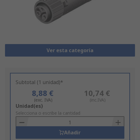
Ver esta categoría
Subtotal (1 unidad)*
8,88 €
10,74 €
(exc. IVA)
(inc.IVA)
Add
Unidad(es)
to
Selecciona o escribe la cantidad
Basket
Añadir