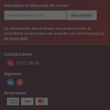
Introduce tu dirección de correo
Suscríbete
La información personal que nos proporciones al
suscribirte se procesará de acuerdo con nuestra
política
de privacidad
.
Contáctanos
91 512 96 99
Síguenos
Aceptamos