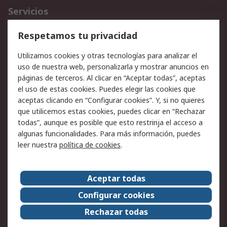
Servicios
Cómo realizar pedidos
Devoluciones
Respetamos tu privacidad
Facturación y pago
Formas de entrega
Utilizamos cookies y otras tecnologías para analizar el
Ofertas
Soporte técnico
uso de nuestra web, personalizarla y mostrar anuncios en
páginas de terceros. Al clicar en “Aceptar todas”, aceptas
Legal
el uso de estas cookies. Puedes elegir las cookies que
aceptas clicando en “Configurar cookies”. Y, si no quieres
Aviso legal
Política de privacidad -
que utilicemos estas cookies, puedes clicar en “Rechazar
Actualizada
todas”, aunque es posible que esto restrinja el acceso a
Política sobre cookies
Seguridad de emails
algunas funcionalidades. Para más información, puedes
Certificaciones de
Condiciones de venta
leer nuestra
política de cookies
.
empresa
Aceptar todas
Acerca de RS
Configurar cookies
Acerca de RS
RS Group
Rechazar todas
RS en el mundo
Sala de prensa