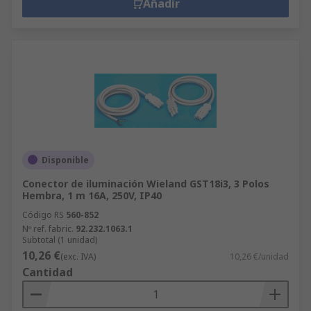
Añadir
Disponible
Conector de iluminación Wieland GST18i3, 3 Polos
Hembra, 1 m 16A, 250V, IP40
Código RS
560-852
Nº ref. fabric.
92.232.1063.1
Subtotal (1 unidad)
10,26 €
(exc. IVA)
10,26 €/unidad
Cantidad