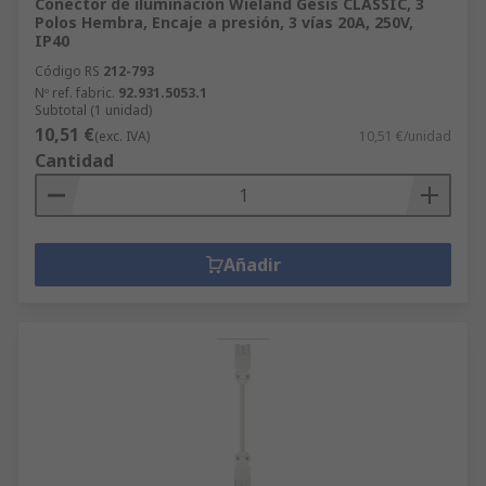
Conector de iluminación Wieland Gesis CLASSIC, 3
Polos Hembra, Encaje a presión, 3 vías 20A, 250V,
IP40
Código RS
212-793
Nº ref. fabric.
92.931.5053.1
Subtotal (1 unidad)
10,51 €
(exc. IVA)
10,51 €/unidad
Cantidad
Añadir