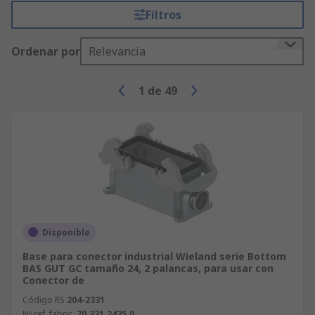
Filtros
Ordenar por
Relevancia
1
de
49
Disponible
Base para conector industrial Wieland serie Bottom
BAS GUT GC tamaño 24, 2 palancas, para usar con
Conector de
Código RS
204-2331
Nº ref. fabric.
70.331.2435.0