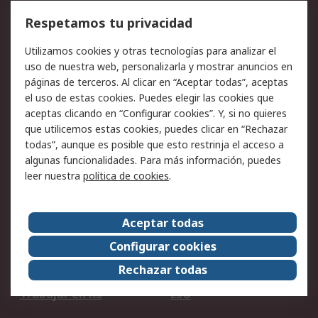
Cómo realizar pedidos
Devoluciones
Respetamos tu privacidad
Facturación y pago
Formas de entrega
Utilizamos cookies y otras tecnologías para analizar el
Ofertas
Soporte técnico
uso de nuestra web, personalizarla y mostrar anuncios en
páginas de terceros. Al clicar en “Aceptar todas”, aceptas
Legal
el uso de estas cookies. Puedes elegir las cookies que
aceptas clicando en “Configurar cookies”. Y, si no quieres
Aviso legal
Política de privacidad -
que utilicemos estas cookies, puedes clicar en “Rechazar
Actualizada
todas”, aunque es posible que esto restrinja el acceso a
Política sobre cookies
Seguridad de emails
algunas funcionalidades. Para más información, puedes
Certificaciones de
Condiciones de venta
leer nuestra
política de cookies
.
empresa
Aceptar todas
Acerca de RS
Configurar cookies
Acerca de RS
RS Group
Rechazar todas
RS en el mundo
Sala de prensa
Trabajar en RS
ESG