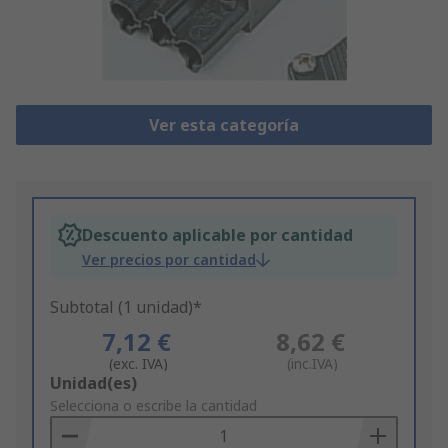
Ver esta categoría
Descuento aplicable por cantidad
Ver precios por cantidad
Subtotal (1 unidad)*
7,12 €
8,62 €
(exc. IVA)
(inc.IVA)
Add
Unidad(es)
to
Selecciona o escribe la cantidad
Basket