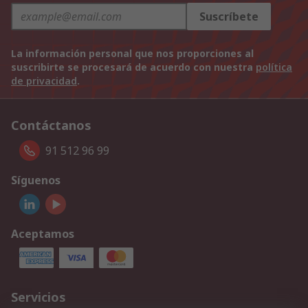
Suscríbete
La información personal que nos proporciones al
suscribirte se procesará de acuerdo con nuestra
política
de privacidad
.
Contáctanos
91 512 96 99
Síguenos
Aceptamos
Servicios