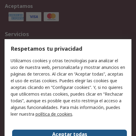
Aceptamos
Servicios
Cómo realizar pedidos
Devoluciones
Respetamos tu privacidad
Facturación y pago
Formas de entrega
Utilizamos cookies y otras tecnologías para analizar el
Ofertas
Soporte técnico
uso de nuestra web, personalizarla y mostrar anuncios en
páginas de terceros. Al clicar en “Aceptar todas”, aceptas
Legal
el uso de estas cookies. Puedes elegir las cookies que
aceptas clicando en “Configurar cookies”. Y, si no quieres
Aviso legal
Política de privacidad -
que utilicemos estas cookies, puedes clicar en “Rechazar
Actualizada
todas”, aunque es posible que esto restrinja el acceso a
Política sobre cookies
Seguridad de emails
algunas funcionalidades. Para más información, puedes
Certificaciones de
Condiciones de venta
leer nuestra
política de cookies
.
empresa
Aceptar todas