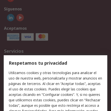
Síguenos
Aceptamos
Servicios
Cómo realizar pedidos
Devoluciones
Respetamos tu privacidad
Facturación y pago
Formas de entrega
Utilizamos cookies y otras tecnologías para analizar el
Ofertas
Soporte técnico
uso de nuestra web, personalizarla y mostrar anuncios en
páginas de terceros. Al clicar en “Aceptar todas”, aceptas
Legal
el uso de estas cookies. Puedes elegir las cookies que
aceptas clicando en “Configurar cookies”. Y, si no quieres
Aviso legal
Política de privacidad -
que utilicemos estas cookies, puedes clicar en “Rechazar
Actualizada
todas”, aunque es posible que esto restrinja el acceso a
Política sobre cookies
Seguridad de emails
algunas funcionalidades. Para más información, puedes