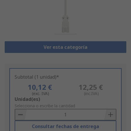
Ver esta categoría
Subtotal (1 unidad)*
10,12 €
12,25 €
(exc. IVA)
(inc.IVA)
Add
Unidad(es)
to
Selecciona o escribe la cantidad
Basket
Consultar fechas de entrega