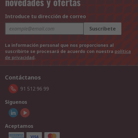
novedades y ofertas
Introduce tu dirección de correo
Suscríbete
La información personal que nos proporciones al
suscribirte se procesará de acuerdo con nuestra
política
de privacidad
.
Contáctanos
91 512 96 99
Síguenos
Aceptamos