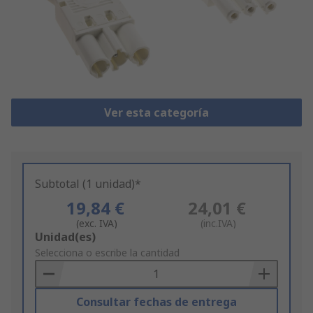
Ver esta categoría
Subtotal (1 unidad)*
19,84 €
24,01 €
(exc. IVA)
(inc.IVA)
Add
Unidad(es)
to
Selecciona o escribe la cantidad
Basket
Consultar fechas de entrega