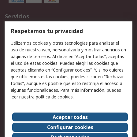
Servicios
Cómo realizar pedidos
Devoluciones
Respetamos tu privacidad
Facturación y pago
Formas de entrega
Utilizamos cookies y otras tecnologías para analizar el
Ofertas
Soporte técnico
uso de nuestra web, personalizarla y mostrar anuncios en
páginas de terceros. Al clicar en “Aceptar todas”, aceptas
Legal
el uso de estas cookies. Puedes elegir las cookies que
aceptas clicando en “Configurar cookies”. Y, si no quieres
Aviso legal
Política de privacidad -
que utilicemos estas cookies, puedes clicar en “Rechazar
Actualizada
todas”, aunque es posible que esto restrinja el acceso a
Política sobre cookies
Seguridad de emails
algunas funcionalidades. Para más información, puedes
Certificaciones de
Condiciones de venta
leer nuestra
política de cookies
.
empresa
Aceptar todas
Acerca de RS
Configurar cookies
Acerca de RS
RS Group