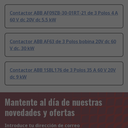
Contactor ABB AF09ZB-30-01RT-21 de 3 Polos 4 A
60 V dc 20V dc 5.5 kW
Contactor ABB AF63 de 3 Polos bobina 20V dc 60
V dc, 30 kW
Contactor ABB 1SBL176 de 3 Polos 35 A 60 V 20V
dc 9 kW
Mantente al día de nuestras
novedades y ofertas
Introduce tu dirección de correo