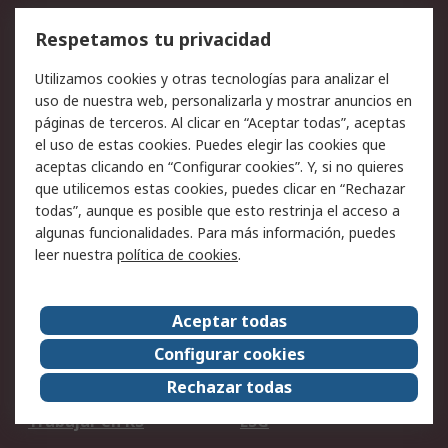
Cómo realizar pedidos
Devoluciones
Respetamos tu privacidad
Facturación y pago
Formas de entrega
Utilizamos cookies y otras tecnologías para analizar el
Ofertas
Soporte técnico
uso de nuestra web, personalizarla y mostrar anuncios en
páginas de terceros. Al clicar en “Aceptar todas”, aceptas
Legal
el uso de estas cookies. Puedes elegir las cookies que
aceptas clicando en “Configurar cookies”. Y, si no quieres
Aviso legal
Política de privacidad -
que utilicemos estas cookies, puedes clicar en “Rechazar
Actualizada
todas”, aunque es posible que esto restrinja el acceso a
Política sobre cookies
Seguridad de emails
algunas funcionalidades. Para más información, puedes
Certificaciones de
Condiciones de venta
leer nuestra
política de cookies
.
empresa
Aceptar todas
Acerca de RS
Configurar cookies
Acerca de RS
RS Group
Rechazar todas
RS en el mundo
Sala de prensa
Trabajar en RS
ESG