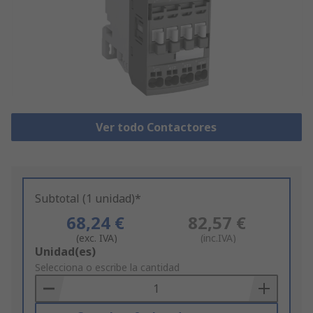
Ver todo Contactores
Subtotal (1 unidad)*
68,24 €
82,57 €
(exc. IVA)
(inc.IVA)
Add
Unidad(es)
to
Selecciona o escribe la cantidad
Basket