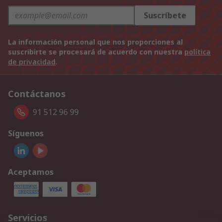
Suscríbete
La información personal que nos proporciones al
suscribirte se procesará de acuerdo con nuestra
política
de privacidad
.
Contáctanos
91 512 96 99
Síguenos
Aceptamos
Servicios