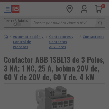
0
Nº ref. fabric.
/
Automatización y
/
Contactores y
/
Contactores
Control de
Contactos
Procesos
Auxiliares
Contactor ABB 1SBL13 de 3 Polos,
3 NA; 1 NC, 25 A, bobina 20V dc,
60 V dc 20V dc, 60 V dc, 4 kW