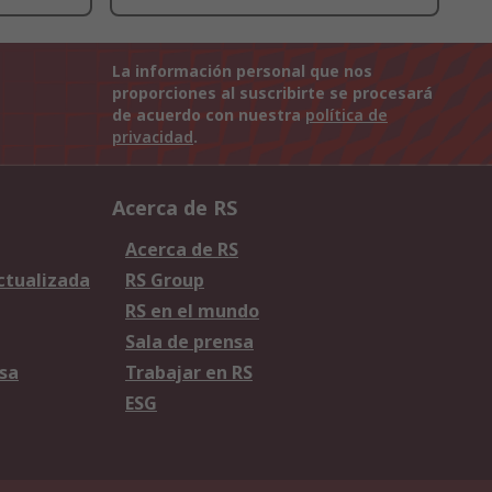
La información personal que nos
proporciones al suscribirte se procesará
de acuerdo con nuestra
política de
privacidad
.
Acerca de RS
Acerca de RS
Actualizada
RS Group
RS en el mundo
Sala de prensa
sa
Trabajar en RS
ESG