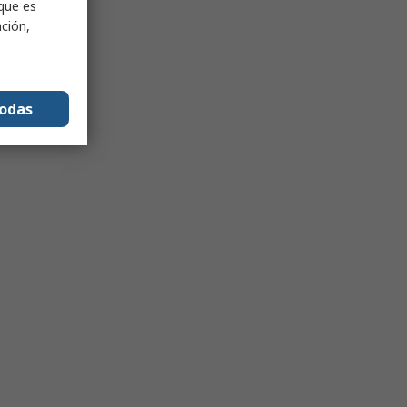
nque es
ación,
todas