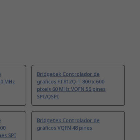
e
Bridgetek Controlador de
 60 MHz
gráficos FT812Q-T 800 x 600
pixels 60 MHz VQFN 56 pines
SPI/QSPI
e
Bridgetek Controlador de
600
gráficos VQFN 48 pines
nes SPI