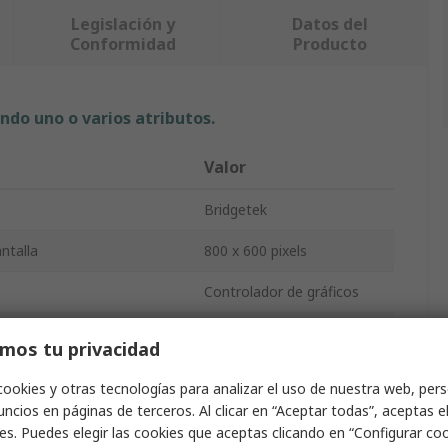
Legislación y
Datos del
Conformidad
Producto
ndo uno o varios atributos.
Valor
Bridgetek
ntalla
800 x 600 pixels
Controlador de gráficos
a
60MHZ
mos tu privacidad
Superficie
cookies y otras tecnologías para analizar el uso de nuestra web, pers
ncios en páginas de terceros. Al clicar en “Aceptar todas”, aceptas e
VQFN
es. Puedes elegir las cookies que aceptas clicando en “Configurar cook