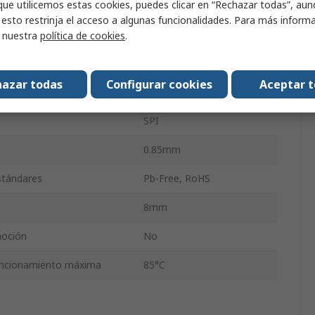
que utilicemos estas cookies, puedes clicar en “Rechazar todas”, au
tación mínima
1.8V
 esto restrinja el acceso a algunas funcionalidades. Para más inform
56
r nuestra
política de cookies
.
tación máxima
3.3V
azar todas
Configurar cookies
Aceptar 
uncionamiento Mínima
-40°C
SPI
0.85mm
estándares
Pb-Free, RoHS
8mm
moción
No
uncionamiento máxima
85°C