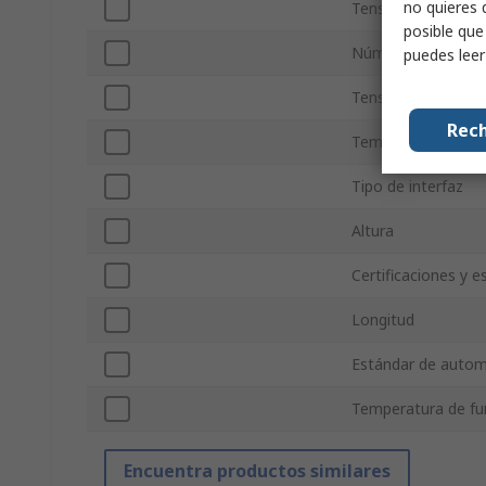
no quieres 
Tensión de alimen
posible que
Número de pines
puedes lee
Tensión de alimen
Rech
Temperatura de F
Tipo de interfaz
Altura
Certificaciones y 
Longitud
Estándar de auto
Temperatura de f
Encuentra productos similares