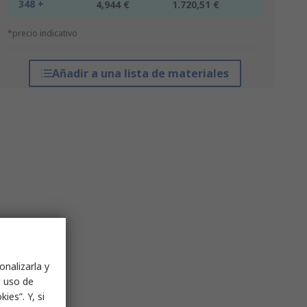
348 +
4,944 €
1.720,51 €
*precio indicativo
Añadir a una lista de materiales
onalizarla y
l uso de
ies”. Y, si