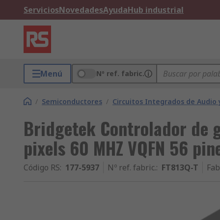
Servicios
Novedades
Ayuda
Hub industrial
Menú
Nº ref. fabric.
/
Semiconductores
/
Circuitos Integrados de Audio 
Bridgetek Controlador de 
pixels 60 MHZ VQFN 56 pin
Código RS
:
177-5937
Nº ref. fabric.
:
FT813Q-T
Fab