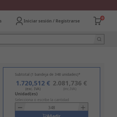
0
s
Iniciar sesión / Registrarse
Subtotal (1 bandeja de 348 unidades)*
1.720,512 €
2.081,736 €
(exc. IVA)
(inc.IVA)
Add
Unidad(es)
to
Selecciona o escribe la cantidad
Basket
Añadir