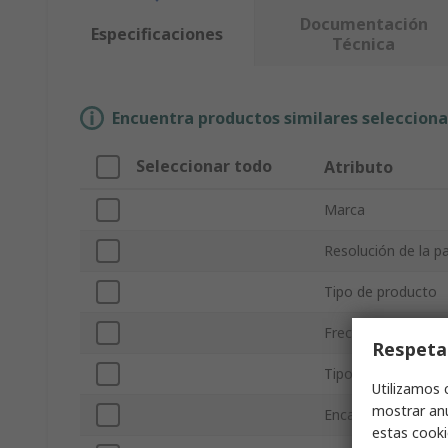
Documentación
Especificaciones
Técnica
Encuentra productos similares selecciona
Seleccionar todo
Atributo
Marca
Resolución de la pa
Tipo de producto
Frecuencia máxim
Respeta
Tipo de montaje
Utilizamos 
mostrar anu
Encapsulado
estas cooki